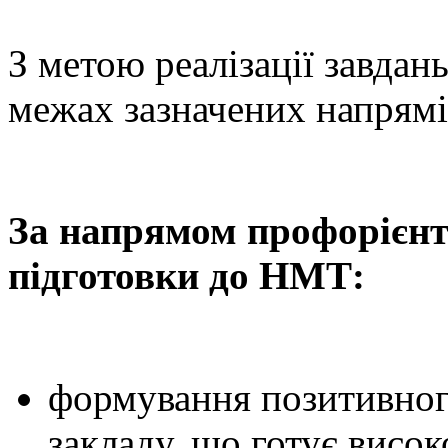
З метою реалізації завдань
межах зазначених напрямі
За напрямом профорієнта
підготовки до НМТ:
формування позитивного
закладу, що готує висок