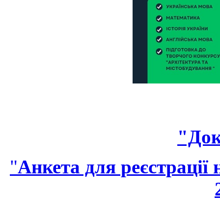
"Док
"
Анкета для реєстрації 