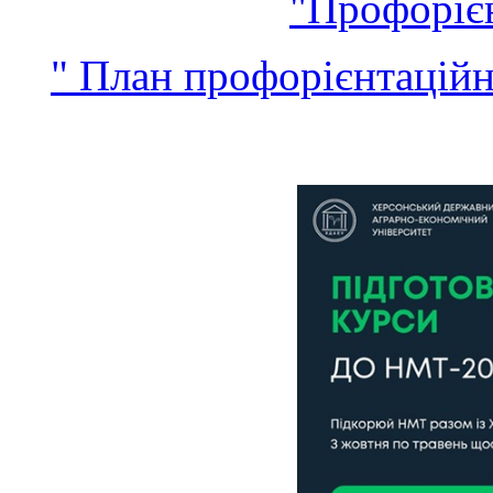
"
Профорієн
" План профорієнтаційни