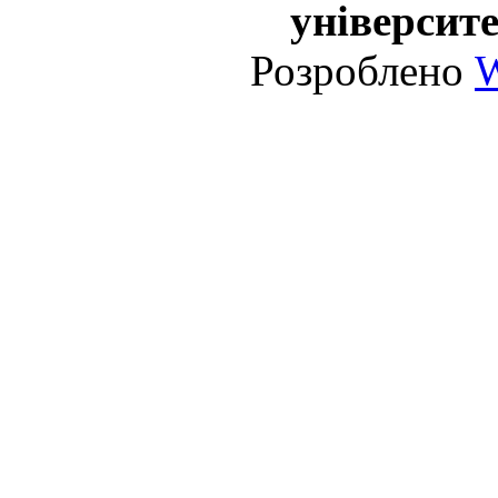
університе
Розроблено
W