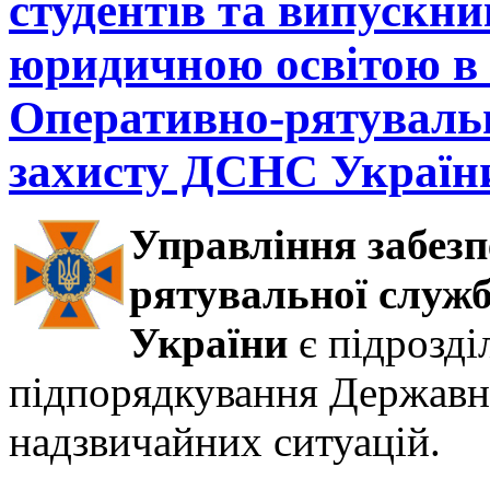
студентів та випускни
юридичною освітою в 
Оперативно-рятувальн
захисту ДСНС Україн
Управління забез
рятувальної служ
України
є підрозд
підпорядкування Державн
надзвичайних ситуацій.