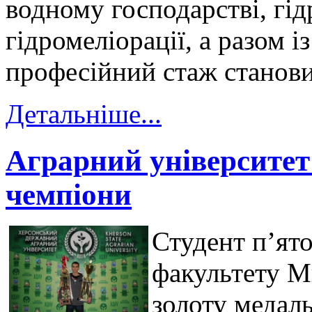
водному господарстві, гід
гідромеліорації, а разом і
професійний стаж станови
Детальніше...
Аграрний університет 
чемпіони
Студент п’ят
факультету М
золоту медал