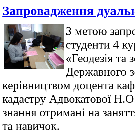
Запровадження дуальн
З метою запр
студенти 4 ку
«Геодезія та 
Державного з
керівництвом доцента кафе
кадастру Адвокатової Н.О
знання отримані на занят
та навичок.