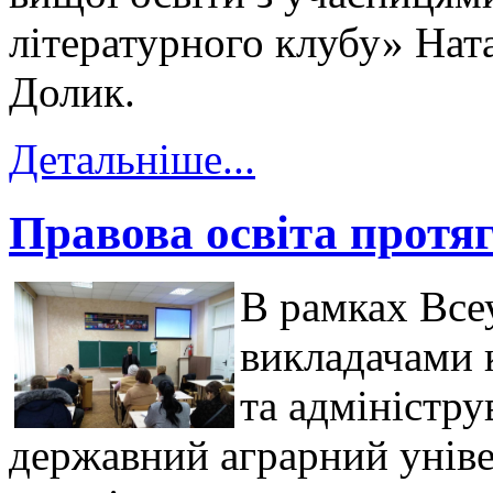
літературного клубу» На
Долик.
Детальніше...
Правова освіта протя
В рамках Все
викладачами 
та адміністр
державний аграрний уніве