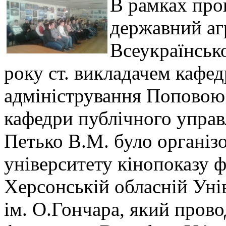
В рамках про
державний аг
Всеукраїнськ
року ст. викладачем кафед
адміністрування Поповою 
кафедри публічного управ
Петько В.М. було організ
університету кінопоказу 
Херсонській обласній Унів
ім. О.Гончара, який пров