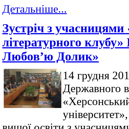
Детальніше...
Зустріч з учасницями
літературного клубу»
Любов’ю Долик»
14 грудня 201
Державного в
«Херсонський
університет»,
вищої освіти з учасницям