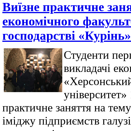
Виїзне практичне заня
економічного факульт
господарстві «Курінь»
Студенти пер
викладачі ек
«Херсонський
університет» 
практичне заняття на тем
іміджу підприємств галуз