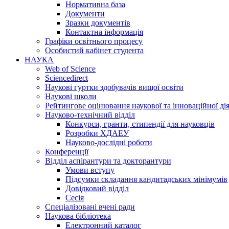
Нормативна база
Документи
Зразки документів
Контактна інформація
Графіки освітнього процесу
Особистий кабінет студента
НАУКА
Web of Science
Sciencedirect
Наукові гуртки здобувачів вищої освіти
Наукові школи
Рейтингове оцінювання наукової та інноваційної ді
Науково-технічний відділ
Конкурси, гранти, стипендії для науковців
Розробки ХДАЕУ
Науково-дослідні роботи
Конференції
Відділ аспірантури та докторантури
Умови вступу
Підсумки складання кандитадських мінімумів
Довідковий відділ
Сесія
Спеціалізовані вчені ради
Наукова бібліотека
Електронний каталог