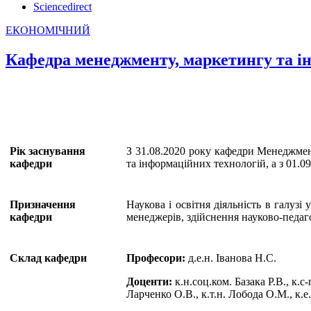
Sciencedirect
ЕКОНОМІЧНИЙ
Кафедра менеджменту, маркетингу та і
Рік заснування
З 31.08.2020 року кафедри Менеджмен
кафедри
та інформаційних технологій, а з 01.
Призначення
Наукова і освітня діяльність в галузі
кафедри
менеджерів, здійснення науково-педаг
Склад кафедри
Професори:
д.е.н. Іванова Н.С.
Доценти:
к.н.соц.ком. Базака Р.В., к.с-
Ларченко О.В., к.т.н. Лобода О.М., к.е