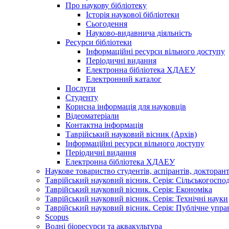
Про наукову бібліотеку
Історія наукової бібліотеки
Сьогодення
Науково-видавнича діяльність
Ресурси бібліотеки
Інформаційні ресурси вільного доступу
Періодичні видання
Електронна бібліотека ХДАЕУ
Електронний каталог
Послуги
Студенту
Корисна інформація для науковців
Відеоматеріали
Контактна інформація
Таврійський науковий вісник (Архів)
Інформаційні ресурси вільного доступу
Періодичні видання
Електронна бібліотека ХДАЕУ
Наукове товариство студентів, аспірантів, докторан
Таврійський науковий вісник. Серія: Сільськогоспо
Таврійський науковий вісник. Серія: Економіка
Таврійський науковий вісник. Серія: Технічні науки
Таврійський науковий вісник. Серія: Публічне упра
Scopus
Водні біоресурси та аквакультура