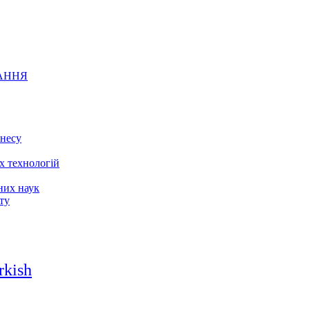
АННЯ
знесу
х технологій
них наук
ту