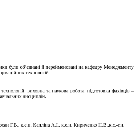
етики були об’єднані й перейменовані на кафедру Менеджменту
формаційних технологій
 технологій, виховна та наукова робота, підготовка фахівців –
навчальних дисциплін.
осан Г.В., к.е.н. Капліна А.І., к.е.н. Кириченко Н.В.,к.с.-г.н.