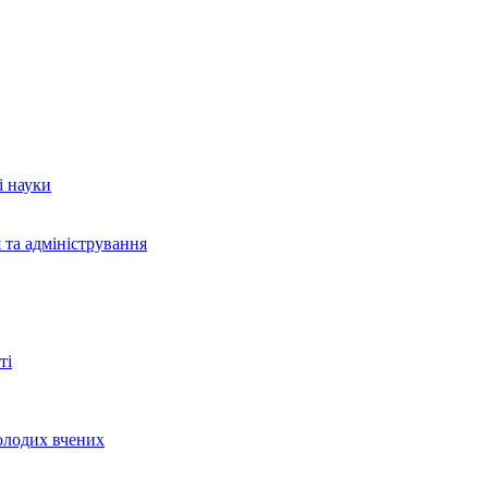
і науки
 та адміністрування
ті
молодих вчених