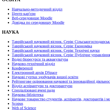
Навчально-методичний відділ
Центр кар'єри
Веб-середовище Moodle
Довідка по середовищу Moodle
НАУКА
Таврійський науковий вісник. Серія: Сільськогосподарськ
Таврійський науковий вісник. Серія: Економіка
Таврійський науковий вісник. Серія: Технічні науки
Таврійський науковий вісник. Серія: Публічне управління
Водні біоресурси та аквакультура
Науково-технічний відділ
Конференції
Електронний архів DSpace
Наукові гуртки здобувачів вищої освіти
Рейтингове оцінювання наукової та інноваційної діяльнос
Відділ аспірантури та докторантури
Спеціалізовані вчені ради
Наукова бібліотека
Наукове товариство студентів, аспірантів, докторантів і 
Scopus
Web of Science