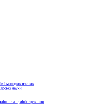
тів і молодих вчених
дарські науки
вління та адміністрування