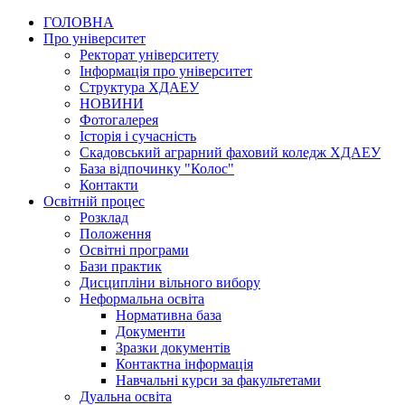
ГОЛОВНА
Про університет
Ректорат університету
Інформація про університет
Структура ХДАЕУ
НОВИНИ
Фотогалерея
Історія і сучасність
Скадовський аграрний фаховий коледж ХДАЕУ
База відпочинку "Колос"
Контакти
Освітній процес
Розклад
Положення
Освітні програми
Бази практик
Дисципліни вільного вибору
Неформальна освіта
Нормативна база
Документи
Зразки документів
Контактна інформація
Навчальні курси за факультетами
Дуальна освіта