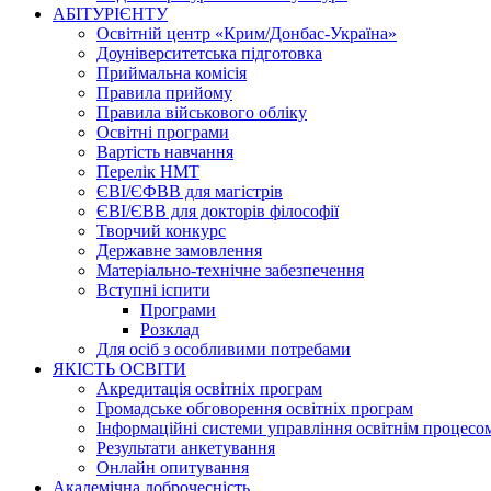
АБІТУРІЄНТУ
Освітній центр «Крим/Донбас-Україна»
Доуніверситетська підготовка
Приймальна комісія
Правила прийому
Правила військового обліку
Освітні програми
Вартість навчання
Перелік НМТ
ЄВІ/ЄФВВ для магістрів
ЄВІ/ЄВВ для докторів філософії
Творчий конкурс
Державне замовлення
Матеріально-технічне забезпечення
Вступні іспити
Програми
Розклад
Для осіб з особливими потребами
ЯКІСТЬ ОСВІТИ
Акредитація освітніх програм
Громадське обговорення освітніх програм
Інформаційні системи управління освітнім процесо
Результати анкетування
Онлайн опитування
Академічна доброчесність