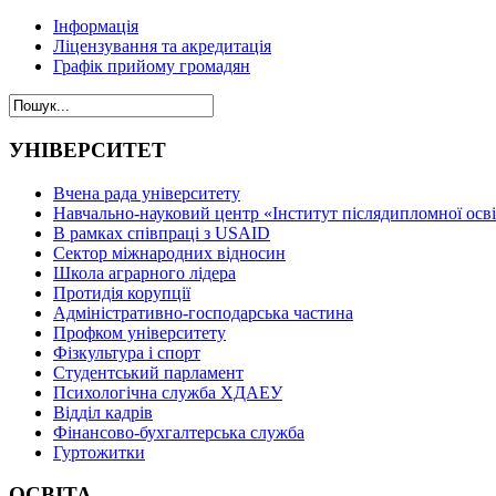
Інформація
Ліцензування та акредитація
Графік прийому громадян
УНІВЕРСИТЕТ
Вчена рада університету
Навчально-науковий центр «Інститут післядипломної осв
В рамках співпраці з USAID
Сектор міжнародних відносин
Школа аграрного лідера
Протидія корупції
Адміністративно-господарська частина
Профком університету
Фізкультура і спорт
Студентський парламент
Психологічна служба ХДАЕУ
Відділ кадрів
Фінансово-бухгалтерська служба
Гуртожитки
ОСВІТА