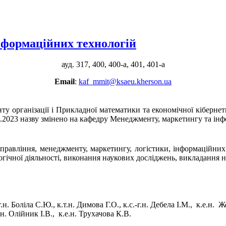
нформаційних технологій
ауд. 317, 400, 400-а, 401, 401-а
Email
:
kaf_mmit@ksaeu.kherson.ua
ту організації і Прикладної математики та економічної кіберн
09.2023 назву змінено на кафедру Менеджменту, маркетингу та ін
 управління, менеджменту, маркетингу, логістики, інформаційних
огічної діяльності, виконання наукових досліджень, викладання 
г.н. Боліла С.Ю., к.т.н. Димова Г.О., к.с.-г.н. Дебела І.М., к.е.н. Ж
.н. Олійник І.В., к.е.н. Трухачова К.В.