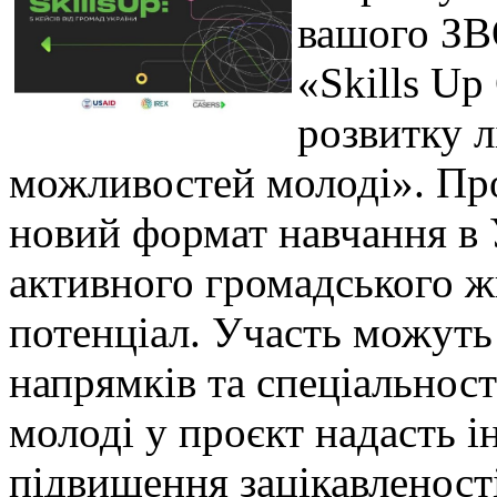
вашого ЗВО
«Skills U
розвитку л
можливостей молоді». Пр
новий формат навчання в 
активного громадського жи
потенціал. Участь можуть
напрямків та спеціальност
молоді у проєкт надасть і
підвищення зацікавленост