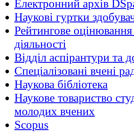
Електронний архів DSp
Наукові гуртки здобувач
Рейтингове оцінювання 
діяльності
Відділ аспірантури та 
Спеціалізовані вчені ра
Наукова бібліотека
Наукове товариство студ
молодих вчених
Scopus