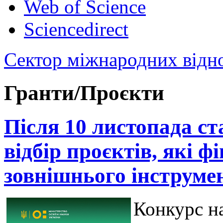
Web of Science
Sciencedirect
Сектор міжнародних відн
Гранти/Проєкти
Після 10 листопада с
відбір проєктів, які 
зовнішнього інструме
Конкурс н