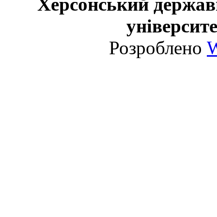
Херсонський держав
університе
Розроблено
W