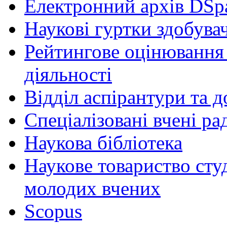
Електронний архів DSp
Наукові гуртки здобувач
Рейтингове оцінювання 
діяльності
Відділ аспірантури та 
Спеціалізовані вчені ра
Наукова бібліотека
Наукове товариство студ
молодих вчених
Scopus