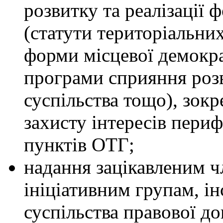
розвитку та реалізації 
(статути територіальни
форми місцевої демократ
програми сприяння роз
суспільства тощо), зокр
захисту інтересів пери
пунктів ОТГ;
надання зацікавленим ч
ініціативним групам, і
суспільства правової д