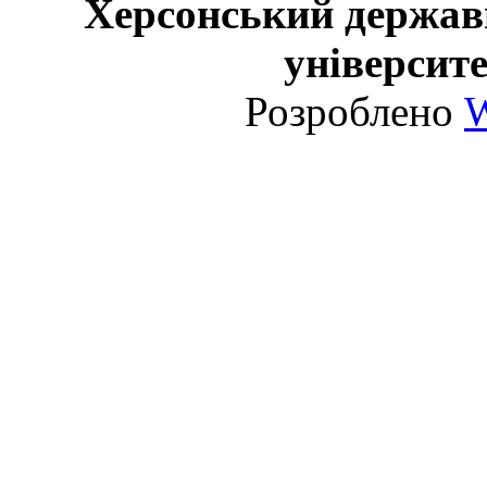
Херсонський держав
університе
Розроблено
W