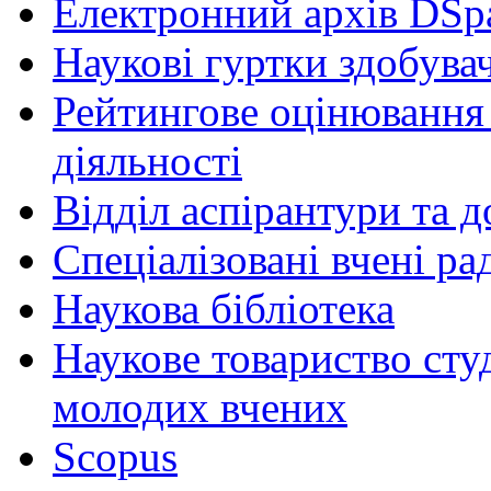
Електронний архів DSp
Наукові гуртки здобувач
Рейтингове оцінювання 
діяльності
Відділ аспірантури та 
Спеціалізовані вчені ра
Наукова бібліотека
Наукове товариство студ
молодих вчених
Scopus