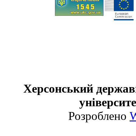
Херсонський держав
університе
Розроблено
W