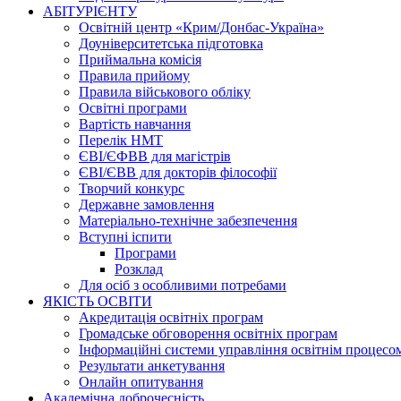
АБІТУРІЄНТУ
Освітній центр «Крим/Донбас-Україна»
Доуніверситетська підготовка
Приймальна комісія
Правила прийому
Правила військового обліку
Освітні програми
Вартість навчання
Перелік НМТ
ЄВІ/ЄФВВ для магістрів
ЄВІ/ЄВВ для докторів філософії
Творчий конкурс
Державне замовлення
Матеріально-технічне забезпечення
Вступні іспити
Програми
Розклад
Для осіб з особливими потребами
ЯКІСТЬ ОСВІТИ
Акредитація освітніх програм
Громадське обговорення освітніх програм
Інформаційні системи управління освітнім процесо
Результати анкетування
Онлайн опитування
Академічна доброчесність