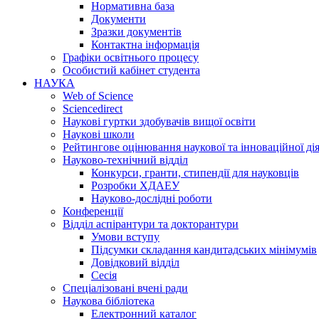
Нормативна база
Документи
Зразки документів
Контактна інформація
Графіки освітнього процесу
Особистий кабінет студента
НАУКА
Web of Science
Sciencedirect
Наукові гуртки здобувачів вищої освіти
Наукові школи
Рейтингове оцінювання наукової та інноваційної ді
Науково-технічний відділ
Конкурси, гранти, стипендії для науковців
Розробки ХДАЕУ
Науково-дослідні роботи
Конференції
Відділ аспірантури та докторантури
Умови вступу
Підсумки складання кандитадських мінімумів
Довідковий відділ
Сесія
Спеціалізовані вчені ради
Наукова бібліотека
Електронний каталог