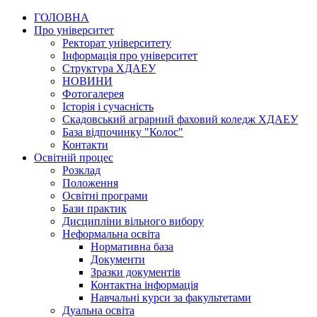
ГОЛОВНА
Про університет
Ректорат університету
Інформація про університет
Структура ХДАЕУ
НОВИНИ
Фотогалерея
Історія і сучасність
Скадовський аграрний фаховий коледж ХДАЕУ
База відпочинку "Колос"
Контакти
Освітній процес
Розклад
Положення
Освітні програми
Бази практик
Дисципліни вільного вибору
Неформальна освіта
Нормативна база
Документи
Зразки документів
Контактна інформація
Навчальні курси за факультетами
Дуальна освіта