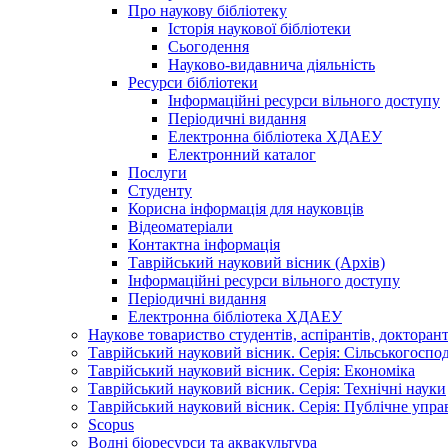
Про наукову бібліотеку
Історія наукової бібліотеки
Сьогодення
Науково-видавнича діяльність
Ресурси бібліотеки
Інформаційні ресурси вільного доступу
Періодичні видання
Електронна бібліотека ХДАЕУ
Електронний каталог
Послуги
Студенту
Корисна інформація для науковців
Відеоматеріали
Контактна інформація
Таврійський науковий вісник (Архів)
Інформаційні ресурси вільного доступу
Періодичні видання
Електронна бібліотека ХДАЕУ
Наукове товариство студентів, аспірантів, докторан
Таврійський науковий вісник. Серія: Сільськогоспо
Таврійський науковий вісник. Серія: Економіка
Таврійський науковий вісник. Серія: Технічні науки
Таврійський науковий вісник. Серія: Публічне упра
Scopus
Водні біоресурси та аквакультура