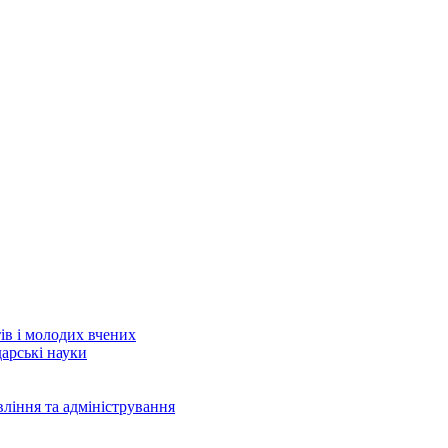
тів і молодих вчених
дарські науки
вління та адміністрування