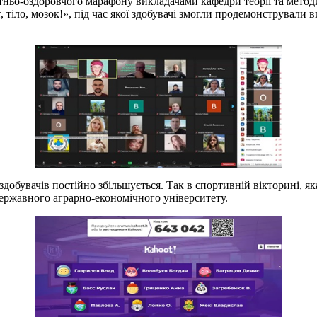
тньо-оздоровчого марафону викладачами кафедри теорії та методи
 тіло, мозок!», під час якої здобувачі змогли продемонстрували 
 здобувачів постійно збільшується. Так в спортивній вікторині, 
державного аграрно-економічного університету.