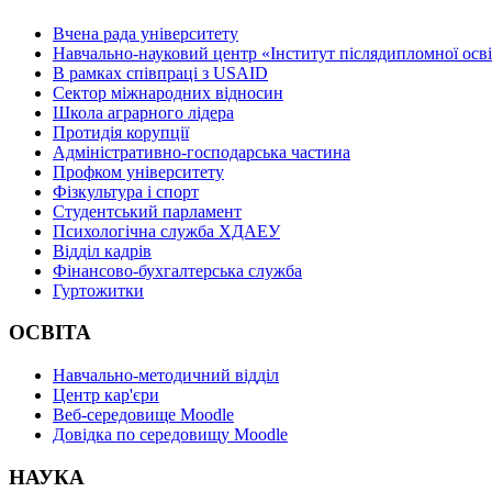
Вчена рада університету
Навчально-науковий центр «Інститут післядипломної осв
В рамках співпраці з USAID
Сектор міжнародних відносин
Школа аграрного лідера
Протидія корупції
Адміністративно-господарська частина
Профком університету
Фізкультура і спорт
Студентський парламент
Психологічна служба ХДАЕУ
Відділ кадрів
Фінансово-бухгалтерська служба
Гуртожитки
ОСВІТА
Навчально-методичний відділ
Центр кар'єри
Веб-середовище Moodle
Довідка по середовищу Moodle
НАУКА