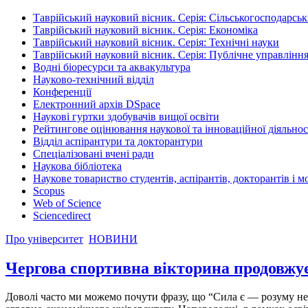
Таврійський науковий вісник. Серія: Сільськогосподарськ
Таврійський науковий вісник. Серія: Економіка
Таврійський науковий вісник. Серія: Технічні науки
Таврійський науковий вісник. Серія: Публічне управління
Водні біоресурси та аквакультура
Науково-технічний відділ
Конференції
Електронний архів DSpace
Наукові гуртки здобувачів вищої освіти
Рейтингове оцінювання наукової та інноваційної діяльнос
Відділ аспірантури та докторантури
Спеціалізовані вчені ради
Наукова бібліотека
Наукове товариство студентів, аспірантів, докторантів і 
Scopus
Web of Science
Sciencedirect
Про університет
НОВИНИ
Чергова спортивна вікторина продовж
Доволі часто ми можемо почути фразу, що “Сила є — розуму н