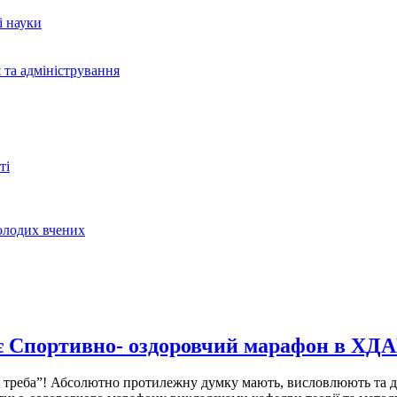
і науки
 та адміністрування
ті
молодих вчених
ує Спортивно- оздоровчий марафон в ХД
е треба”! Абсолютно протилежну думку мають, висловлюють та д