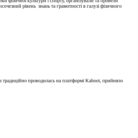
ки фізичної культури і спорту, організували та провели
височезний рівень знань та грамотності в галузі фізичного
яка традиційно проводилась на платформі Kahoot, прийняло