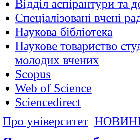
Відділ аспірантури та 
Спеціалізовані вчені ра
Наукова бібліотека
Наукове товариство студ
молодих вчених
Scopus
Web of Science
Sciencedirect
Про університет
НОВИН