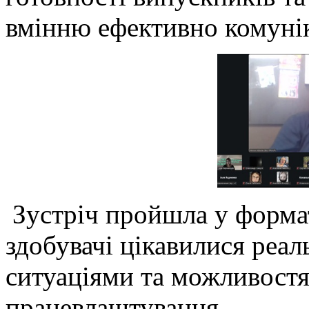
вмінню ефективно комунік
Зустріч пройшла у форматі
здобувачі цікавилися ре
ситуаціями та можливост
працевлаштування.