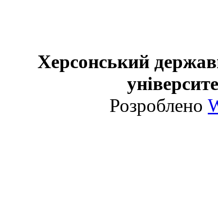
Херсонський держав
університе
Розроблено
W