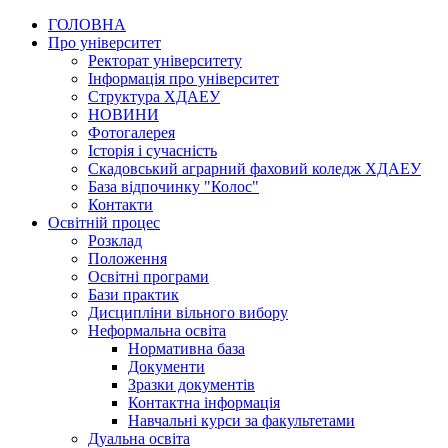
ГОЛОВНА
Про університет
Ректорат університету
Інформація про університет
Структура ХДАЕУ
НОВИНИ
Фотогалерея
Історія і сучасність
Скадовський аграрний фаховий коледж ХДАЕУ
База відпочинку "Колос"
Контакти
Освітній процес
Розклад
Положення
Освітні програми
Бази практик
Дисципліни вільного вибору
Неформальна освіта
Нормативна база
Документи
Зразки документів
Контактна інформація
Навчальні курси за факультетами
Дуальна освіта