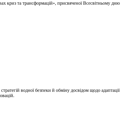
вах криз та трансформацій», присвяченої Всесвітньому дню
 стратегій водної безпеки й обміну досвідом щодо адаптації
овацій.