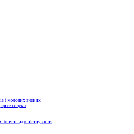
тів і молодих вчених
дарські науки
вління та адміністрування