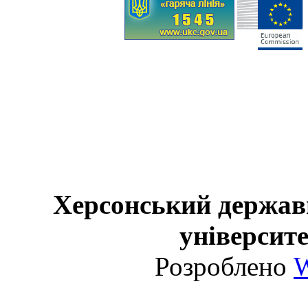
Херсонський держав
університе
Розроблено
W