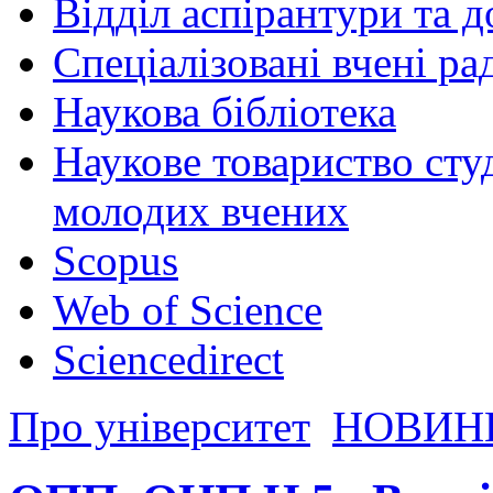
Відділ аспірантури та 
Спеціалізовані вчені ра
Наукова бібліотека
Наукове товариство студ
молодих вчених
Scopus
Web of Science
Sciencedirect
Про університет
НОВИН