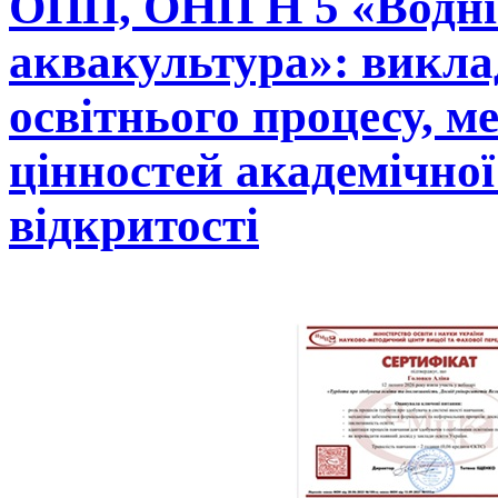
ОПП, ОНП Н 5 «Водні 
аквакультура»: викла
освітнього процесу, м
цінностей академічної 
відкритості