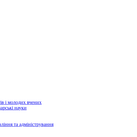
тів і молодих вчених
дарські науки
вління та адміністрування