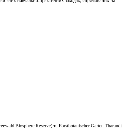
 виїзних навчально-практичних заходах, спрямованих на
ald Biosphere Reserve) та Forstbotanischer Garten Tharandt