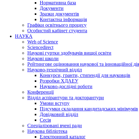
Нормативна база
Документи
Зразки документів
Контактна інформація
Графіки освітнього процесу
Особистий кабінет студента
НАУКА
Web of Science
Sciencedirect
Наукові гуртки здобувачів вищої освіти
Наукові школи
Рейтингове оцінювання наукової та інноваційної ді
Науково-технічний відділ
Конкурси, гранти, стипендії для науковців
Розробки ХДАЕУ
Науково-дослідні роботи
Конференції
Відділ аспірантури та докторантури
Умови вступу
Підсумки складання кандитадських мінімумів
Довідковий відділ
Сесія
Спеціалізовані вчені ради
Наукова бібліотека
Електронний каталог