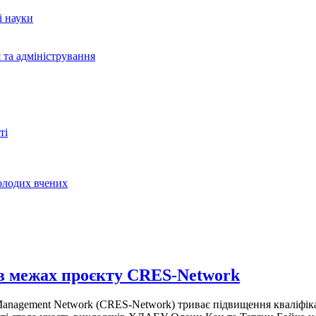
і науки
 та адміністрування
ті
молодих вчених
в межах проєкту CRES-Network
Management Network (CRES-Network) триває підвищення кваліфік