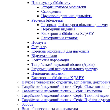
Про наукову бібліотеку
Історія наукової бібліотеки
Сьогодення
Науково-видавнича діяльність
Ресурси бібліотеки
Інформаційні ресурси вільного доступу
Періодичні видання
Електронна бібліотека ХДАЕУ
Електронний каталог
Послуги
Студенту
Корисна інформація для науковців
Відеоматеріали
Контактна інформація
Таврійський науковий вісник (Архів)
Інформаційні ресурси вільного доступу
Періодичні видання
Електронна бібліотека ХДАЕУ
Наукове товариство студентів, аспірантів, докторан
Таврійський науковий вісник. Серія: Сільськогоспо
Таврійський науковий вісник. Серія: Економіка
Таврійський науковий вісник. Серія: Технічні науки
Таврійський науковий вісник. Серія: Публічне упра
Scopus
Водні біоресурси та аквакультура