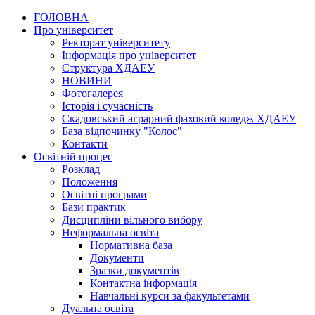
ГОЛОВНА
Про університет
Ректорат університету
Інформація про університет
Структура ХДАЕУ
НОВИНИ
Фотогалерея
Історія і сучасність
Скадовський аграрний фаховий коледж ХДАЕУ
База відпочинку "Колос"
Контакти
Освітній процес
Розклад
Положення
Освітні програми
Бази практик
Дисципліни вільного вибору
Неформальна освіта
Нормативна база
Документи
Зразки документів
Контактна інформація
Навчальні курси за факультетами
Дуальна освіта