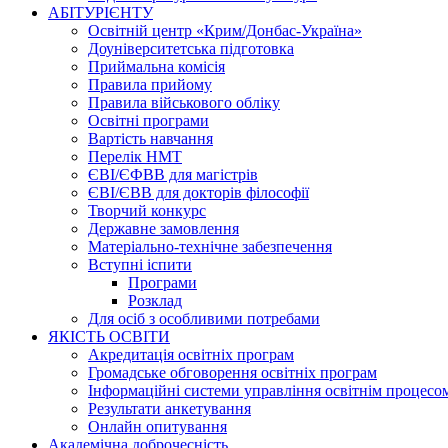
АБІТУРІЄНТУ
Освітній центр «Крим/Донбас-Україна»
Доуніверситетська підготовка
Приймальна комісія
Правила прийому
Правила військового обліку
Освітні програми
Вартість навчання
Перелік НМТ
ЄВІ/ЄФВВ для магістрів
ЄВІ/ЄВВ для докторів філософії
Творчий конкурс
Державне замовлення
Матеріально-технічне забезпечення
Вступні іспити
Програми
Розклад
Для осіб з особливими потребами
ЯКІСТЬ ОСВІТИ
Акредитація освітніх програм
Громадське обговорення освітніх програм
Інформаційні системи управління освітнім процесо
Результати анкетування
Онлайн опитування
Академічна доброчесність