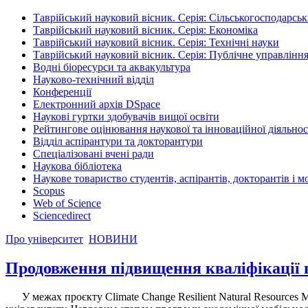
Таврійський науковий вісник. Серія: Сільськогосподарськ
Таврійський науковий вісник. Серія: Економіка
Таврійський науковий вісник. Серія: Технічні науки
Таврійський науковий вісник. Серія: Публічне управління
Водні біоресурси та аквакультура
Науково-технічний відділ
Конференції
Електронний архів DSpace
Наукові гуртки здобувачів вищої освіти
Рейтингове оцінювання наукової та інноваційної діяльнос
Відділ аспірантури та докторантури
Спеціалізовані вчені ради
Наукова бібліотека
Наукове товариство студентів, аспірантів, докторантів і 
Scopus
Web of Science
Sciencedirect
Про університет
НОВИНИ
Продовження підвищення кваліфікації 
У межах проєкту Climate Change Resilient Natural Resources 