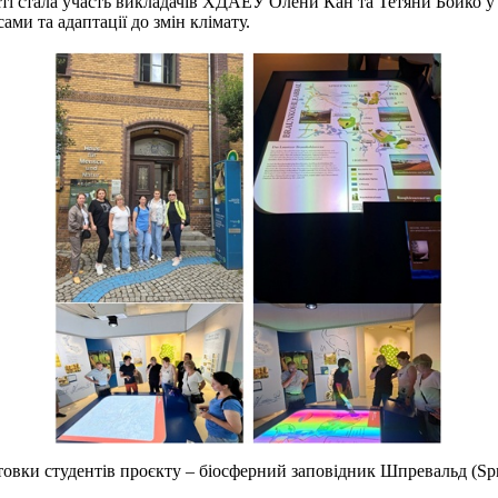
сті стала участь викладачів ХДАЕУ Олени Кан та Тетяни Бойко у
ми та адаптації до змін клімату.
вки студентів проєкту – біосферний заповідник Шпревальд (Spreew