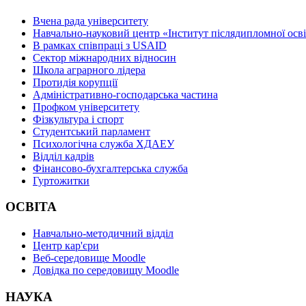
Вчена рада університету
Навчально-науковий центр «Інститут післядипломної осв
В рамках співпраці з USAID
Сектор міжнародних відносин
Школа аграрного лідера
Протидія корупції
Адміністративно-господарська частина
Профком університету
Фізкультура і спорт
Студентський парламент
Психологічна служба ХДАЕУ
Відділ кадрів
Фінансово-бухгалтерська служба
Гуртожитки
ОСВІТА
Навчально-методичний відділ
Центр кар'єри
Веб-середовище Moodle
Довідка по середовищу Moodle
НАУКА