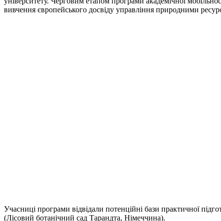
університету. Черговим етапом програми академічної мобільно
вивчення європейського досвіду управління природними ресурса
Учасниці програми відвідали потенційні бази практичної підгото
(Лісовий ботанічний сад Тарандта, Німеччина).