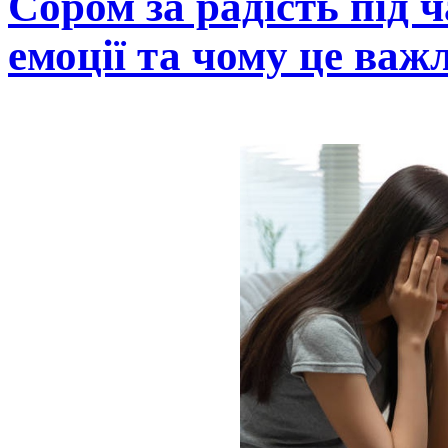
Сором за радість під 
емоції та чому це важ