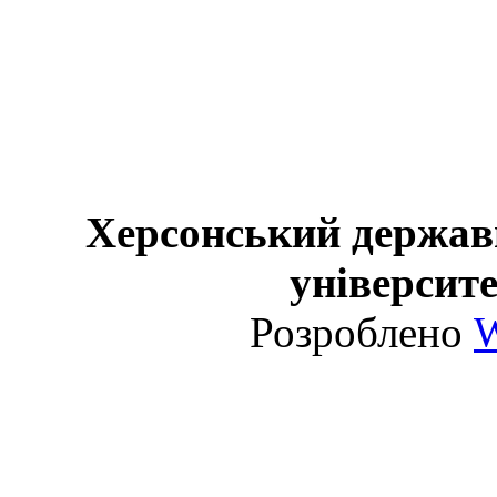
Херсонський держав
університе
Розроблено
W