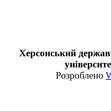
Херсонський держав
університе
Розроблено
W