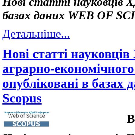
Нові статті науковців Х
базах даних WEB OF S
Детальніше...
Нові статті науковців
аграрно-економічного 
опубліковані в базах д
Scopus
В