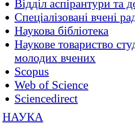
Відділ аспірантури та 
Спеціалізовані вчені ра
Наукова бібліотека
Наукове товариство студ
молодих вчених
Scopus
Web of Science
Sciencedirect
НАУКА