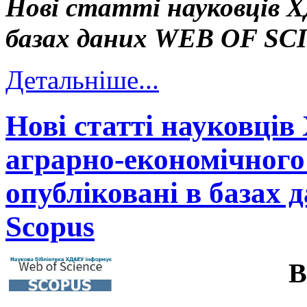
Нові статті науковців Х
базах даних WEB OF S
Детальніше...
Нові статті науковців
аграрно-економічного 
опубліковані в базах д
Scopus
В