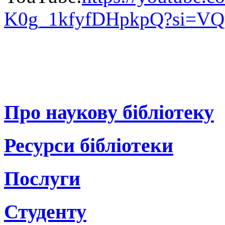
K0g_1kfyfDHpkpQ?si=V
Про наукову бібліотеку
Ресурси бібліотеки
Послуги
Студенту