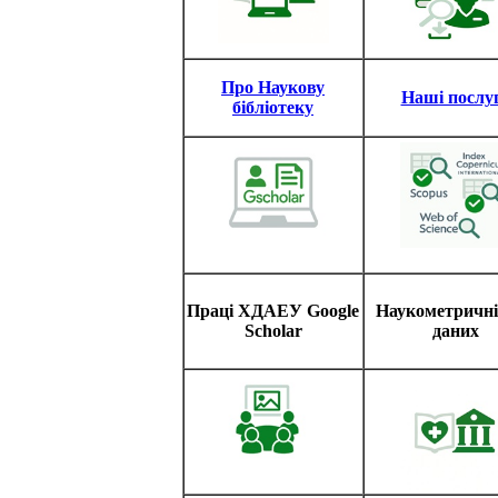
Про Наукову
Наші послу
бібліотеку
Праці ХДАЕУ Google
Наукометричні
Scholar
даних