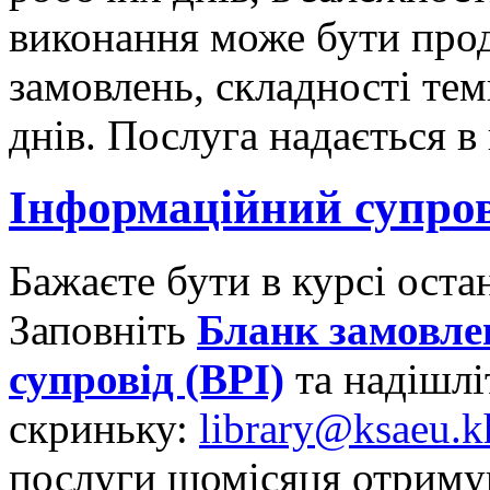
виконання може бути прод
замовлень, складності тем
днів. Послуга надається в
Інформаційний супров
Бажаєте бути в курсі оста
Заповніть
Бланк замовле
супровід (ВРІ)
та надішлі
скриньку:
library@ksaeu.k
послуги щомісяця отриму