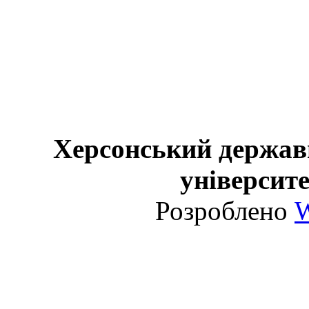
Херсонський держав
університе
Розроблено
W