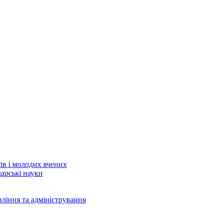
тів і молодих вчених
дарські науки
вління та адміністрування