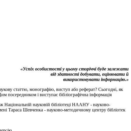
«Успіх особистості у цьому сторіччі буде залежати
від здатності добувати, оцінювати й
використовувати інформацію.»
аукову статтю, монографію, виступ або реферат? Сьогодні, як
Цим посередником і виступає бібліографічна інформація
ож Національній науковій бібліотеці НААНУ - науково-
імені Тараса Шевченка - науково-методичному центру бібліотек
версію.