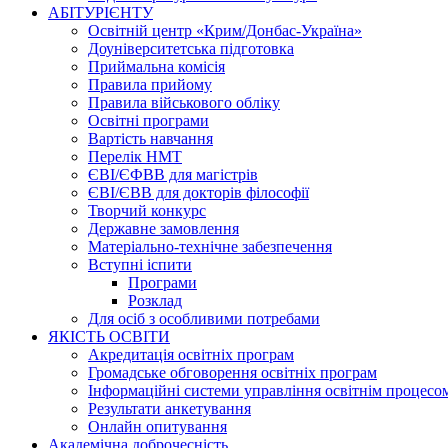
АБІТУРІЄНТУ
Освітній центр «Крим/Донбас-Україна»
Доуніверситетська підготовка
Приймальна комісія
Правила прийому
Правила військового обліку
Освітні програми
Вартість навчання
Перелік НМТ
ЄВІ/ЄФВВ для магістрів
ЄВІ/ЄВВ для докторів філософії
Творчий конкурс
Державне замовлення
Матеріально-технічне забезпечення
Вступні іспити
Програми
Розклад
Для осіб з особливими потребами
ЯКІСТЬ ОСВІТИ
Акредитація освітніх програм
Громадське обговорення освітніх програм
Інформаційні системи управління освітнім процесо
Результати анкетування
Онлайн опитування
Академічна доброчесність