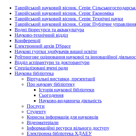
Таврійський науковий вісник. Серія: Сільськогосподарськ
Таврійський науковий вісник. Серія: Економіка
Таврійський науковий вісник. Серія: Технічні науки
Таврійський науковий вісник. Серія: Публічне управління
Водні біоресурси та аквакультура
Науково-технічний відділ
Конференції
Електронний архів DSpace
Наукові гуртки здобувачів вищої освіти
Рейтингове оцінювання наукової та інноваційної діяльнос
Відділ аспірантури та докторантури
Спеціалізовані вчені ради
Наукова бібліотека
Віртуальні виставки, презентації
Про наукову бібліотеку
Історія наукової бібліотеки
Сьогодення
Науково-видавнича діяльність
Послуги
Студенту
Корисна інформація для науковців
Відеоматеріали
Інформаційні ресурси вільного доступу
Електронна бібліотека ХДАЕУ