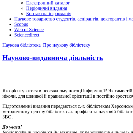
Електронний каталог
Періодичні видання
Контактна інформація
Наукове товариство студентів, аспірантів, докторантів і 
Scopus
Web of Science
Sciencedirect
Наукова бібліотека
Про наукову бібліотеку
Науково-видавнича діяльність
Як орієнтуватися в неосяжному потоці інформації? Як самостійн
ніколи, для швидкої й правильної орієнтації в постійно зрост
Підготовленні видання передаються с.-г. бібліотекам Херсонсь
методичному центру бібліотек с.-г. профілю та науковій бібліо
ЗВО.
До уваги!
Бібліографічні посібники Ви можете, як переглянути в читальні