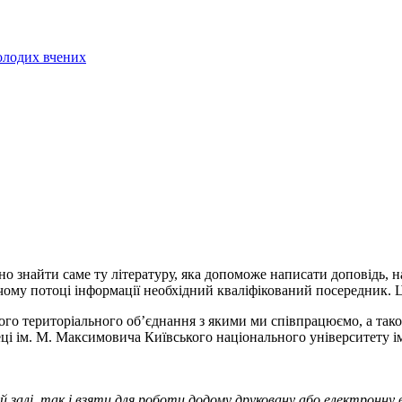
молодих вчених
о знайти саме ту літературу, яка допоможе написати доповідь, н
аючому потоці інформації необхідний кваліфікований посередник. 
кого територіального об’єднання з якими ми співпрацюємо, а так
теці ім. М. Максимовича Київського національного університету 
й залі, так і взяти для роботи додому друковану або електронну 