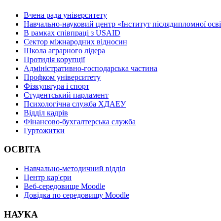
Вчена рада університету
Навчально-науковий центр «Інститут післядипломної осв
В рамках співпраці з USAID
Сектор міжнародних відносин
Школа аграрного лідера
Протидія корупції
Адміністративно-господарська частина
Профком університету
Фізкультура і спорт
Студентський парламент
Психологічна служба ХДАЕУ
Відділ кадрів
Фінансово-бухгалтерська служба
Гуртожитки
ОСВІТА
Навчально-методичний відділ
Центр кар'єри
Веб-середовище Moodle
Довідка по середовищу Moodle
НАУКА