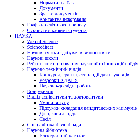
Нормативна база
Документи
Зразки документів
Контактна інформація
Графіки освітнього процесу
Особистий кабінет студента
НАУКА
Web of Science
Sciencedirect
Наукові гуртки здобувачів вищої освіти
Наукові школи
Рейтингове оцінювання наукової та інноваційної ді
Науково-технічний відділ
Конкурси, гранти, стипендії для науковців
Розробки ХДАЕУ
Науково-дослідні роботи
Конференції
Відділ аспірантури та докторантури
Умови вступу
Підсумки складання кандитадських мінімумів
Довідковий відділ
Сесія
Спеціалізовані вчені ради
Наукова бібліотека
Електронний каталог