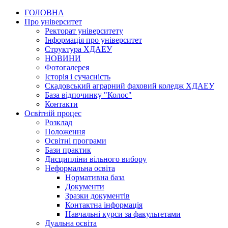
ГОЛОВНА
Про університет
Ректорат університету
Інформація про університет
Структура ХДАЕУ
НОВИНИ
Фотогалерея
Історія і сучасність
Скадовський аграрний фаховий коледж ХДАЕУ
База відпочинку "Колос"
Контакти
Освітній процес
Розклад
Положення
Освітні програми
Бази практик
Дисципліни вільного вибору
Неформальна освіта
Нормативна база
Документи
Зразки документів
Контактна інформація
Навчальні курси за факультетами
Дуальна освіта