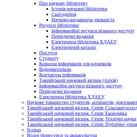
Про наукову бібліотеку
Історія наукової бібліотеки
Сьогодення
Науково-видавнича діяльність
Ресурси бібліотеки
Інформаційні ресурси вільного доступу
Періодичні видання
Електронна бібліотека ХДАЕУ
Електронний каталог
Послуги
Студенту
Корисна інформація для науковців
Відеоматеріали
Контактна інформація
Таврійський науковий вісник (Архів)
Інформаційні ресурси вільного доступу
Періодичні видання
Електронна бібліотека ХДАЕУ
Наукове товариство студентів, аспірантів, докторан
Таврійський науковий вісник. Серія: Сільськогоспо
Таврійський науковий вісник. Серія: Економіка
Таврійський науковий вісник. Серія: Технічні науки
Таврійський науковий вісник. Серія: Публічне упра
Scopus
Водні біоресурси та аквакультура