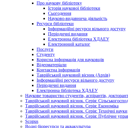
Про наукову бібліотеку
Історія наукової бібліотеки
Сьогодення
Науково-видавнича діяльність
Ресурси бібліотеки
Інформаційні ресурси вільного доступу
Періодичні видання
Електронна бібліотека ХДАЕУ
Електронний каталог
Послуги
Студенту
Корисна інформація для науковців
Відеоматеріали
Контактна інформація
Таврійський науковий вісник (Архів)
Інформаційні ресурси вільного доступу
Періодичні видання
Електронна бібліотека ХДАЕУ
Наукове товариство студентів, аспірантів, докторан
Таврійський науковий вісник. Серія: Сільськогоспо
Таврійський науковий вісник. Серія: Економіка
Таврійський науковий вісник. Серія: Технічні науки
Таврійський науковий вісник. Серія: Публічне упра
Scopus
Водні біоресурси та аквакультура