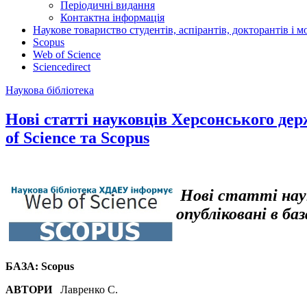
Періодичні видання
Контактна інформація
Наукове товариство студентів, аспірантів, докторантів і 
Scopus
Web of Science
Sciencedirect
Наукова бібліотека
Нові статті науковців Херсонського дер
of Science та Scopus
Нові статті нау
опубліковані в ба
БАЗА: Scopus
АВТОРИ
Лавренко С.