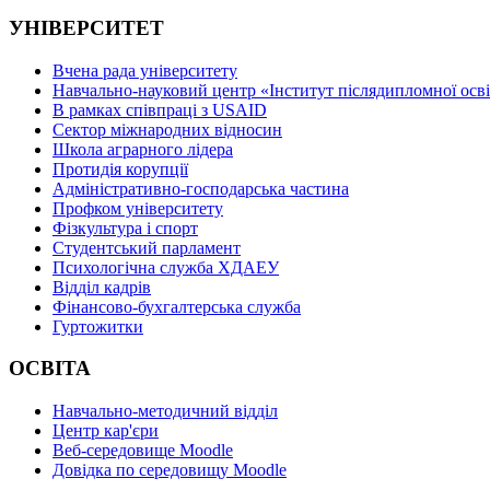
УНІВЕРСИТЕТ
Вчена рада університету
Навчально-науковий центр «Інститут післядипломної осв
В рамках співпраці з USAID
Сектор міжнародних відносин
Школа аграрного лідера
Протидія корупції
Адміністративно-господарська частина
Профком університету
Фізкультура і спорт
Студентський парламент
Психологічна служба ХДАЕУ
Відділ кадрів
Фінансово-бухгалтерська служба
Гуртожитки
ОСВІТА
Навчально-методичний відділ
Центр кар'єри
Веб-середовище Moodle
Довідка по середовищу Moodle