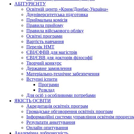
АБІТУРІЄНТУ
Освітній центр «Крим/Донбас-Україна»
Доуніверситетська підготовка
Приймальна комісія
Правила прийому
Правила військового обліку
Освітні програми
Вартість навчання
Перелік НМТ
ЄВІ/ЄФВВ для магістрів
ЄВІ/ЄВВ для докторів філософії
Творчий конкурс
Державне замовлення
Матеріально-технічне забезпечення
Вступні іспити
Програми
Розклад
Для осіб з особливими потребами
ЯКІСТЬ ОСВІТИ
Акредитація освітніх програм
Громадське обговорення освітніх програм
Інформаційні системи управління освітнім процесо
Результати анкетування
Онлайн опитування
Академічна доброчесність