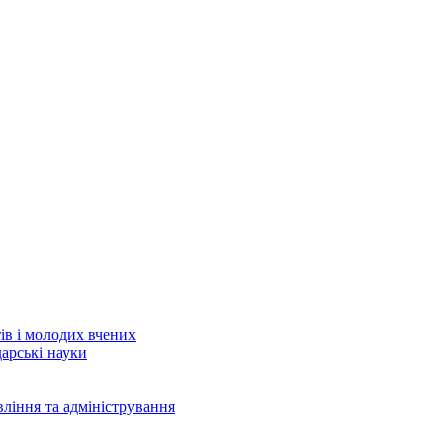
тів і молодих вчених
дарські науки
вління та адміністрування