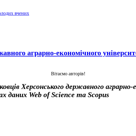
молодих вчених
жавного аграрно-економічного університе
Вітаємо авторів!
ковців
Херсонського державного аграрно-
зах даних Web of Science та Scopus