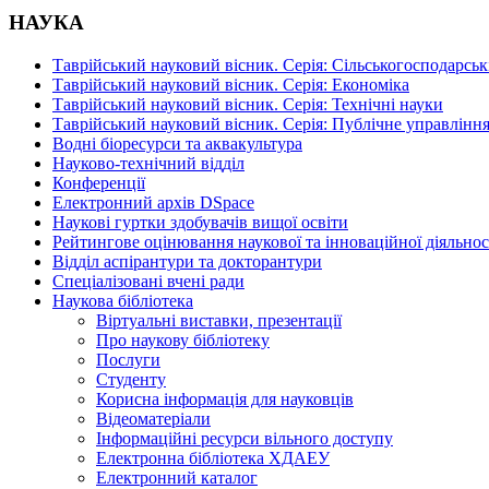
НАУКА
Таврійський науковий вісник. Серія: Сільськогосподарськ
Таврійський науковий вісник. Серія: Економіка
Таврійський науковий вісник. Серія: Технічні науки
Таврійський науковий вісник. Серія: Публічне управління
Водні біоресурси та аквакультура
Науково-технічний відділ
Конференції
Електронний архів DSpace
Наукові гуртки здобувачів вищої освіти
Рейтингове оцінювання наукової та інноваційної діяльнос
Відділ аспірантури та докторантури
Спеціалізовані вчені ради
Наукова бібліотека
Віртуальні виставки, презентації
Про наукову бібліотеку
Послуги
Студенту
Корисна інформація для науковців
Відеоматеріали
Інформаційні ресурси вільного доступу
Електронна бібліотека ХДАЕУ
Електронний каталог