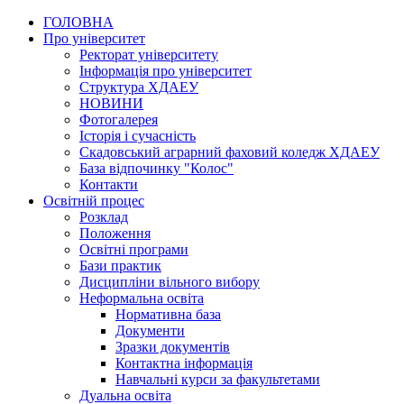
ГОЛОВНА
Про університет
Ректорат університету
Інформація про університет
Структура ХДАЕУ
НОВИНИ
Фотогалерея
Історія і сучасність
Скадовський аграрний фаховий коледж ХДАЕУ
База відпочинку "Колос"
Контакти
Освітній процес
Розклад
Положення
Освітні програми
Бази практик
Дисципліни вільного вибору
Неформальна освіта
Нормативна база
Документи
Зразки документів
Контактна інформація
Навчальні курси за факультетами
Дуальна освіта