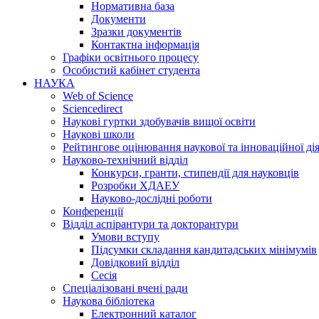
Нормативна база
Документи
Зразки документів
Контактна інформація
Графіки освітнього процесу
Особистий кабінет студента
НАУКА
Web of Science
Sciencedirect
Наукові гуртки здобувачів вищої освіти
Наукові школи
Рейтингове оцінювання наукової та інноваційної ді
Науково-технічний відділ
Конкурси, гранти, стипендії для науковців
Розробки ХДАЕУ
Науково-дослідні роботи
Конференції
Відділ аспірантури та докторантури
Умови вступу
Підсумки складання кандитадських мінімумів
Довідковий відділ
Сесія
Спеціалізовані вчені ради
Наукова бібліотека
Електронний каталог