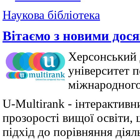
Наукова бібліотека
Вітаємо з новими дос
Херсонський 
університет 
міжнародного
U-Multirank - інтерактивн
прозорості вищої освіти,
підхід до порівняння діял