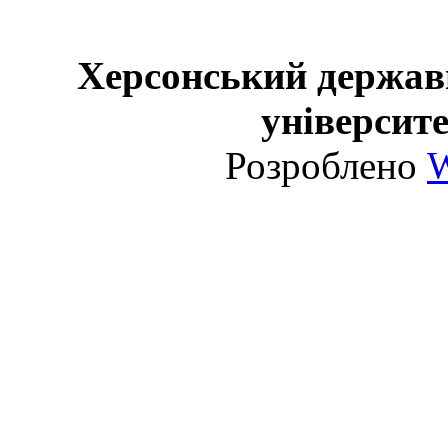
Херсонський держав
університе
Розроблено
W