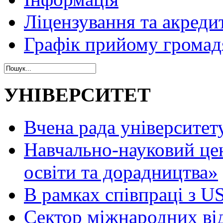
Ліцензування та акреди
Графік прийому громад
УНІВЕРСИТЕТ
Вчена рада університет
Навчально-науковий це
освіти та дорадництва»
В рамках співпраці з 
Сектор міжнародних ві