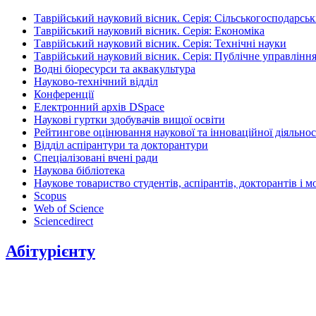
Таврійський науковий вісник. Серія: Сільськогосподарськ
Таврійський науковий вісник. Серія: Економіка
Таврійський науковий вісник. Серія: Технічні науки
Таврійський науковий вісник. Серія: Публічне управління
Водні біоресурси та аквакультура
Науково-технічний відділ
Конференції
Електронний архів DSpace
Наукові гуртки здобувачів вищої освіти
Рейтингове оцінювання наукової та інноваційної діяльнос
Відділ аспірантури та докторантури
Спеціалізовані вчені ради
Наукова бібліотека
Наукове товариство студентів, аспірантів, докторантів і 
Scopus
Web of Science
Sciencedirect
Абітурієнту