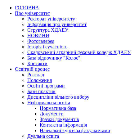
ГОЛОВНА
Про університет
Ректорат університету
Інформація про університет
Структура ХДАЕУ
НОВИНИ
Фотогалерея
Історія і сучасність
Скадовський аграрний фаховий коледж ХДАЕУ
База відпочинку "Колос"
Контакти
Освітній процес
Розклад
Положення
Освітні програми
Бази практик
Дисципліни вільного вибору
Неформальна освіта
Нормативна база
Документи
Зразки документів
Контактна інформація
Навчальні курси за факультетами
Дуальна освіта