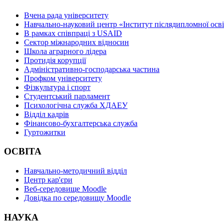
Вчена рада університету
Навчально-науковий центр «Інститут післядипломної осв
В рамках співпраці з USAID
Сектор міжнародних відносин
Школа аграрного лідера
Протидія корупції
Адміністративно-господарська частина
Профком університету
Фізкультура і спорт
Студентський парламент
Психологічна служба ХДАЕУ
Відділ кадрів
Фінансово-бухгалтерська служба
Гуртожитки
ОСВІТА
Навчально-методичний відділ
Центр кар'єри
Веб-середовище Moodle
Довідка по середовищу Moodle
НАУКА