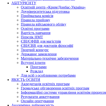
АБІТУРІЄНТУ
Освітній центр «Крим/Донбас-Україна»
Доуніверситетська підготовка
Приймальна комісія
Правила прийому
Правила військового обліку
Освітні програми
Вартість навчання
Перелік НМТ
ЄВІ/ЄФВВ для магістрів
ЄВІ/ЄВВ для докторів філософії
Творчий конкурс
Державне замовлення
Матеріально-технічне забезпечення
Вступні іспити
Програми
Розклад
Для осіб з особливими потребами
ЯКІСТЬ ОСВІТИ
Акредитація освітніх програм
Громадське обговорення освітніх програм
Інформаційні системи управління освітнім процесо
Результати анкетування
Онлайн опитування
Академічна доброчесність