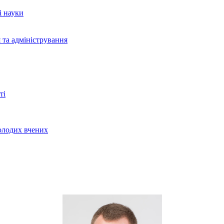
і науки
 та адміністрування
ті
молодих вчених