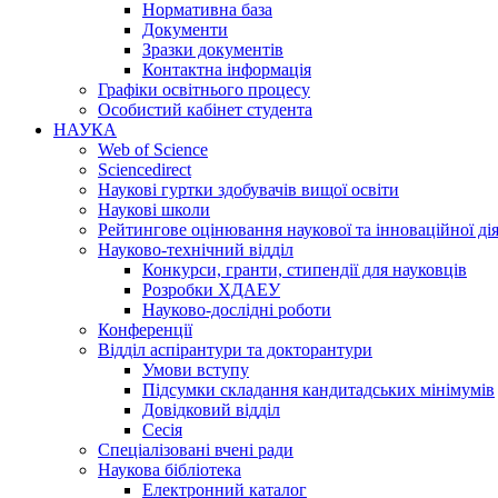
Нормативна база
Документи
Зразки документів
Контактна інформація
Графіки освітнього процесу
Особистий кабінет студента
НАУКА
Web of Science
Sciencedirect
Наукові гуртки здобувачів вищої освіти
Наукові школи
Рейтингове оцінювання наукової та інноваційної ді
Науково-технічний відділ
Конкурси, гранти, стипендії для науковців
Розробки ХДАЕУ
Науково-дослідні роботи
Конференції
Відділ аспірантури та докторантури
Умови вступу
Підсумки складання кандитадських мінімумів
Довідковий відділ
Сесія
Спеціалізовані вчені ради
Наукова бібліотека
Електронний каталог