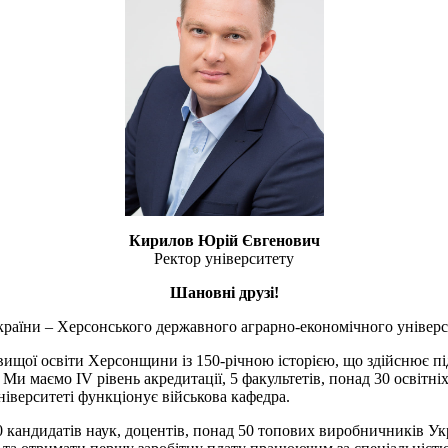
Кирилов Юрій Євгенович
Ректор університету
Шановні друзі!
країни – Херсонського державного аграрно-економічного універс
щої освіти Херсонщини із 150-річною історією, що здійснює підг
. Ми маємо IV рівень акредитації, 5 факультетів, понад 30 освітн
ніверситеті функціонує військова кафедра.
0 кандидатів наук, доцентів, понад 50 топових виробничників Укр