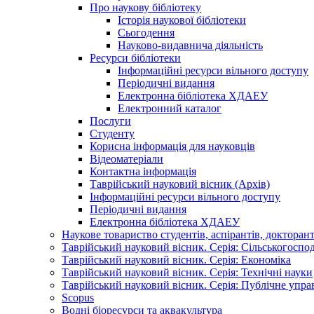
Про наукову бібліотеку
Історія наукової бібліотеки
Сьогодення
Науково-видавнича діяльність
Ресурси бібліотеки
Інформаційні ресурси вільного доступу
Періодичні видання
Електронна бібліотека ХДАЕУ
Електронний каталог
Послуги
Студенту
Корисна інформація для науковців
Відеоматеріали
Контактна інформація
Таврійський науковий вісник (Архів)
Інформаційні ресурси вільного доступу
Періодичні видання
Електронна бібліотека ХДАЕУ
Наукове товариство студентів, аспірантів, докторан
Таврійський науковий вісник. Серія: Сільськогоспо
Таврійський науковий вісник. Серія: Економіка
Таврійський науковий вісник. Серія: Технічні науки
Таврійський науковий вісник. Серія: Публічне упра
Scopus
Водні біоресурси та аквакультура