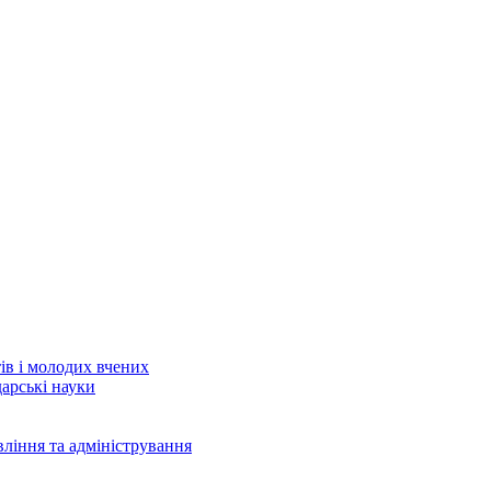
тів і молодих вчених
дарські науки
вління та адміністрування