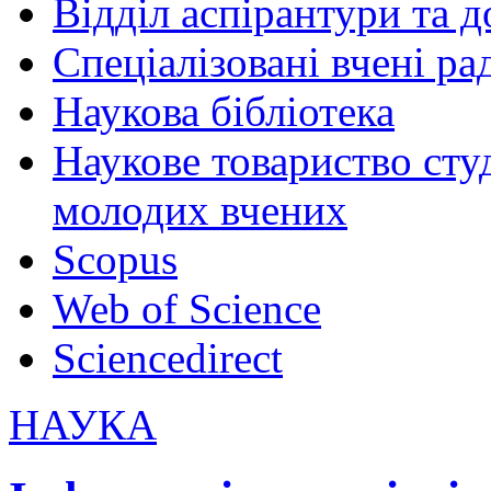
Відділ аспірантури та 
Спеціалізовані вчені ра
Наукова бібліотека
Наукове товариство студ
молодих вчених
Scopus
Web of Science
Sciencedirect
НАУКА