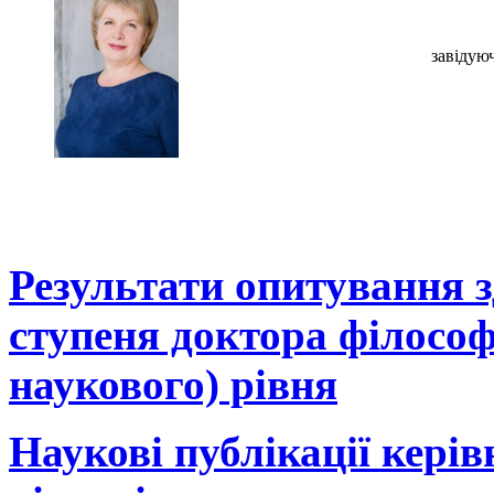
завідую
Результати опитування з
ступеня доктора філософі
наукового) рівня
Наукові публікації керів