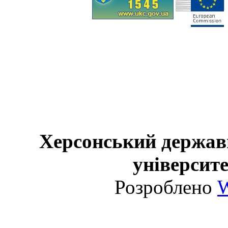
Херсонський держав
університе
Розроблено
W