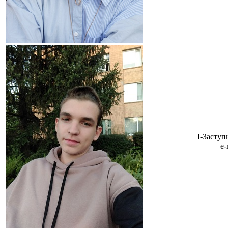
І-Заступ
e-