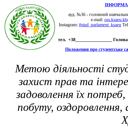
ІНФОРМА
ауд. №36 - головний навчальн
е-mail:
oss.ksaeu.k
Instagram:
#stud_parlament_ksaeu
Tel
тел. +38________________ Голова
Положення про студентське 
Метою діяльності студ
захист прав та інтерес
задоволення їх потреб,
побуту, оздоровлення, 
Х