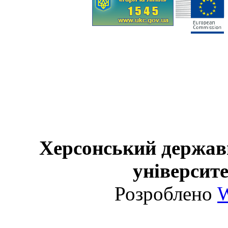
Херсонський держав
університе
Розроблено
W