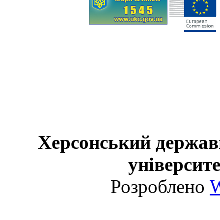
Херсонський держав
університе
Розроблено
W