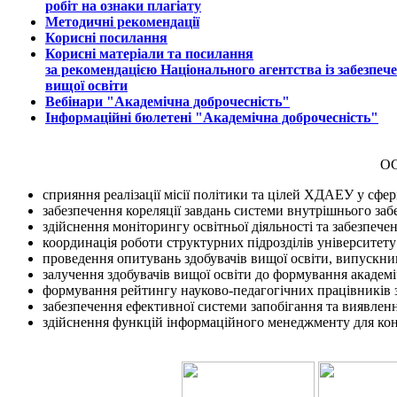
робіт на ознаки плагіату
Методичні рекомендації
Корисні посилання
Корисні матеріали та посилання
за рекомендацією Національного агентства із забезпеч
вищої освіти
Вебінари "Академічна доброчесність"
Інформаційні бюлетені "Академічна доброчесність"
О
сприяння реалізації місії політики та цілей ХДАЕУ у сф
забезпечення кореляції завдань системи внутрішнього забе
здійснення моніторингу освітньої діяльності та забезпече
координація роботи структурних підрозділів університету 
проведення опитувань здобувачів вищої освіти, випускник
залучення здобувачів вищої освіти до формування академі
формування рейтингу науково-педагогічних працівників з
забезпечення ефективної системи запобігання та виявленн
здійснення функцій інформаційного менеджменту для консол