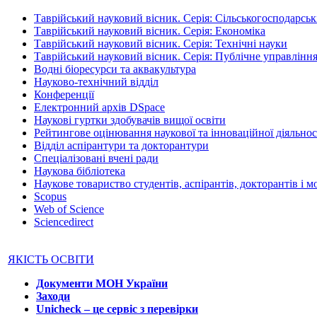
Таврійський науковий вісник. Серія: Сільськогосподарськ
Таврійський науковий вісник. Серія: Економіка
Таврійський науковий вісник. Серія: Технічні науки
Таврійський науковий вісник. Серія: Публічне управління
Водні біоресурси та аквакультура
Науково-технічний відділ
Конференції
Електронний архів DSpace
Наукові гуртки здобувачів вищої освіти
Рейтингове оцінювання наукової та інноваційної діяльнос
Відділ аспірантури та докторантури
Спеціалізовані вчені ради
Наукова бібліотека
Наукове товариство студентів, аспірантів, докторантів і 
Scopus
Web of Science
Sciencedirect
ЯКІСТЬ ОСВІТИ
Документи МОН України
Заходи
Unicheck – це сервіс з перевірки