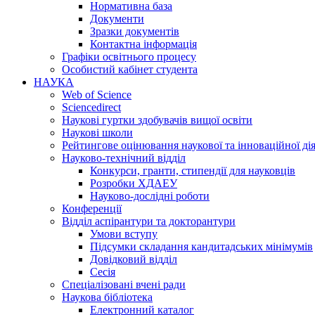
Нормативна база
Документи
Зразки документів
Контактна інформація
Графіки освітнього процесу
Особистий кабінет студента
НАУКА
Web of Science
Sciencedirect
Наукові гуртки здобувачів вищої освіти
Наукові школи
Рейтингове оцінювання наукової та інноваційної ді
Науково-технічний відділ
Конкурси, гранти, стипендії для науковців
Розробки ХДАЕУ
Науково-дослідні роботи
Конференції
Відділ аспірантури та докторантури
Умови вступу
Підсумки складання кандитадських мінімумів
Довідковий відділ
Сесія
Спеціалізовані вчені ради
Наукова бібліотека
Електронний каталог