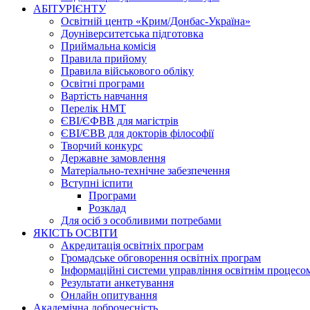
АБІТУРІЄНТУ
Освітній центр «Крим/Донбас-Україна»
Доуніверситетська підготовка
Приймальна комісія
Правила прийому
Правила військового обліку
Освітні програми
Вартість навчання
Перелік НМТ
ЄВІ/ЄФВВ для магістрів
ЄВІ/ЄВВ для докторів філософії
Творчий конкурс
Державне замовлення
Матеріально-технічне забезпечення
Вступні іспити
Програми
Розклад
Для осіб з особливими потребами
ЯКІСТЬ ОСВІТИ
Акредитація освітніх програм
Громадське обговорення освітніх програм
Інформаційні системи управління освітнім процесо
Результати анкетування
Онлайн опитування
Академічна доброчесність