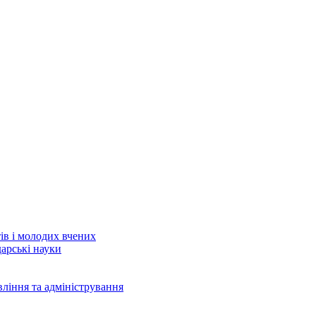
тів і молодих вчених
дарські науки
вління та адміністрування