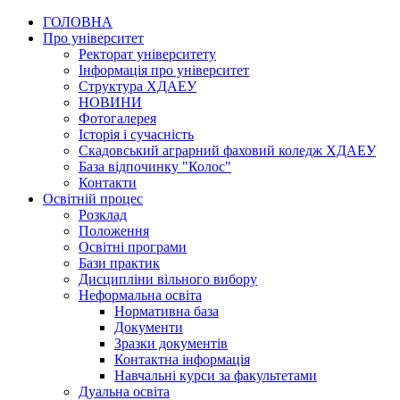
ГОЛОВНА
Про університет
Ректорат університету
Інформація про університет
Структура ХДАЕУ
НОВИНИ
Фотогалерея
Історія і сучасність
Скадовський аграрний фаховий коледж ХДАЕУ
База відпочинку "Колос"
Контакти
Освітній процес
Розклад
Положення
Освітні програми
Бази практик
Дисципліни вільного вибору
Неформальна освіта
Нормативна база
Документи
Зразки документів
Контактна інформація
Навчальні курси за факультетами
Дуальна освіта