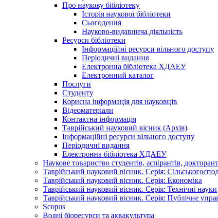
Про наукову бібліотеку
Історія наукової бібліотеки
Сьогодення
Науково-видавнича діяльність
Ресурси бібліотеки
Інформаційні ресурси вільного доступу
Періодичні видання
Електронна бібліотека ХДАЕУ
Електронний каталог
Послуги
Студенту
Корисна інформація для науковців
Відеоматеріали
Контактна інформація
Таврійський науковий вісник (Архів)
Інформаційні ресурси вільного доступу
Періодичні видання
Електронна бібліотека ХДАЕУ
Наукове товариство студентів, аспірантів, докторан
Таврійський науковий вісник. Серія: Сільськогоспо
Таврійський науковий вісник. Серія: Економіка
Таврійський науковий вісник. Серія: Технічні науки
Таврійський науковий вісник. Серія: Публічне упра
Scopus
Водні біоресурси та аквакультура