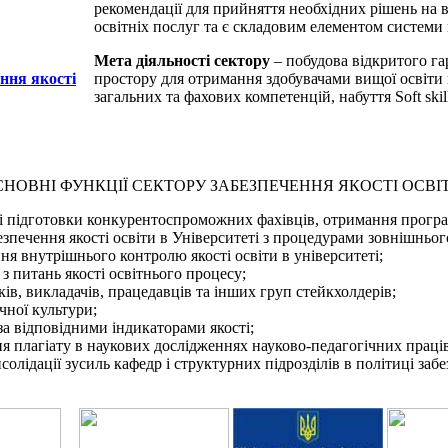
рекомендації для прийняття необхідних рішень на 
освітніх послуг та є складовим елементом системи 
Мета діяльності сектору
– побудова відкритого га
ення якості
простору для отримання здобувачами вищої освіти
загальних та фахових компетенцій, набуття Soft skil
СНОВНІ ФУНКЦІЇ СЕКТОРУ ЗАБЕЗПЕЧЕННЯ ЯКОСТІ ОСВІТ
ері підготовки конкурентоспроможних фахівців, отримання програ
зпечення якості освіти в Університеті з процедурами зовнішнього
ння внутрішнього контролю якості освіти в університеті;
з питань якості освітнього процесу;
ів, викладачів, працедавців та інших груп стейкхолдерів;
чної культури;
а відповідними індикаторами якості;
я плагіату в наукових дослідженнях науково-педагогічних працівн
ідації зусиль кафедр і структурних підрозділів в політиці забез