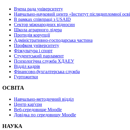
Вчена рада університету
Навчально-науковий центр «Інститут післядипломної осв
В рамках співпраці з USAID
Сектор міжнародних відносин
Школа аграрного лідера
Протидія корупції
Адміністративно-господарська частина
Профком університету
Фізкультура і спорт
Студентський парламент
Психологічна служба ХДАЕУ
Відділ кадрів
Фінансово-бухгалтерська служба
Гуртожитки
ОСВІТА
Навчально-методичний відділ
Центр кар'єри
Веб-середовище Moodle
Довідка по середовищу Moodle
НАУКА