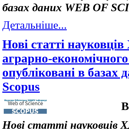
базах даних WEB OF S
Детальніше...
Нові статті науковців
аграрно-економічного 
опубліковані в базах д
Scopus
В
Нові статті науковців Х