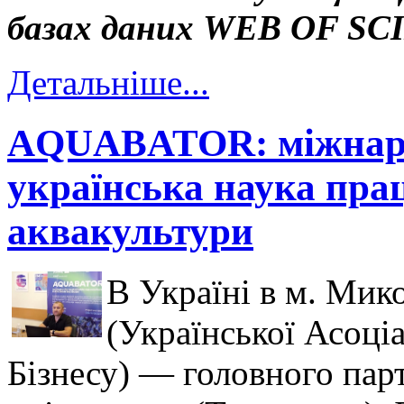
базах даних WEB OF S
Детальніше...
AQUABATOR: міжнаро
українська наука пра
аквакультури
В Україні в м. Мик
(Української Асоці
Бізнесу) — головного пар