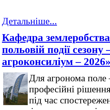
Детальніше...
Кафедра землеробств
польовій події сезону
агроконсиліум – 2026»
Для агронома поле 
професійні рішенн
під час спостереже