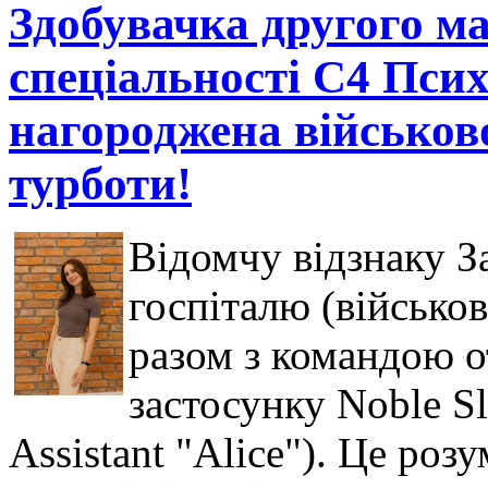
Здобувачка другого ма
спеціальності С4 Псих
нагороджена військов
турботи!
Відомчу відзнаку З
госпіталю (військо
разом з командою о
застосунку Noble Sl
Assistant "Alice"). Це ро