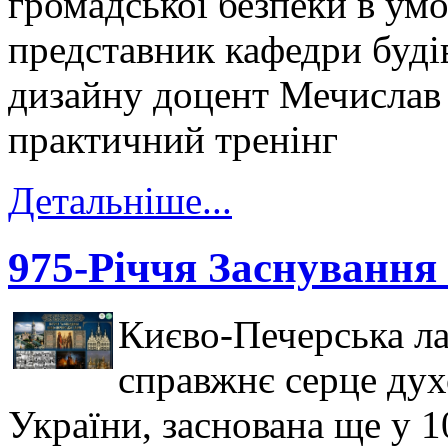
громадської безпеки в ум
представник кафедри будів
дизайну доцент Мечислав
практичний тренінг
Детальніше...
975-Річчя Заснування
Києво-Печерська ла
справжнє серце духо
України, заснована ще у 