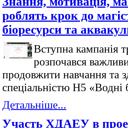
Знання, мотивація, м
роблять крок до магі
біоресурси та аквакул
Вступна кампанія тр
розпочався важливи
продовжити навчання та зд
спеціальністю Н5 «Водні 
Детальніше...
Участь ХДАЕУ в про