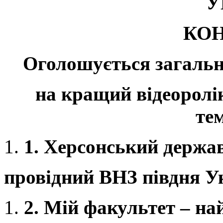
У
КОН
Оголошується загальн
на кращий відеоролі
те
1.
Херсонський держав
провідний ВНЗ півдня У
2.
Мій факультет – на