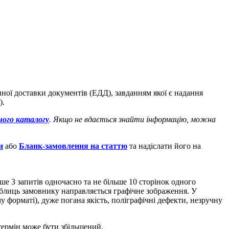
ної доставки документів (ЕДД), завданням якої є надання
).
ого каталогу
. Якщо не вдається знайти інформацію, можна
и
або
Бланк-замовлення на статтю
та надіслати його на
е 3 запитів одночасно та не більше 10 сторінок одного
таблиць замовнику направляється графічне зображення. У
 форматі), дуже погана якість, поліграфічні дефекти, незручну
термін може бути збільшений.