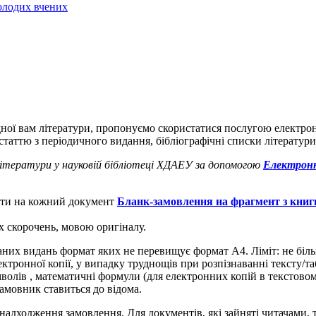
молодих вчених
ідної вам літератури, пропонуємо скористатися послугою електрон
статтю з періодичного видання, бібліографічні списки літератури
літератури у науковій бібліотеці ХДАЕУ за допомогою
Електронн
нити на кожний документ
Бланк-замовлення на фрагмент з книг
х скорочень, мовою оригіналу.
них видань формат яких не перевищує формат А4. Ліміт: не більш
ектронної копії, у випадку труднощів при розпізнаванні тексту/
волів , математичні формули (для електронних копій в текстовому
замовник ставиться до відома.
 надходження замовлення. Для документів, які зайняті читачами, 