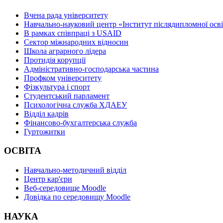
Вчена рада університету
Навчально-науковий центр «Інститут післядипломної осв
В рамках співпраці з USAID
Сектор міжнародних відносин
Школа аграрного лідера
Протидія корупції
Адміністративно-господарська частина
Профком університету
Фізкультура і спорт
Студентський парламент
Психологічна служба ХДАЕУ
Відділ кадрів
Фінансово-бухгалтерська служба
Гуртожитки
ОСВІТА
Навчально-методичний відділ
Центр кар'єри
Веб-середовище Moodle
Довідка по середовищу Moodle
НАУКА