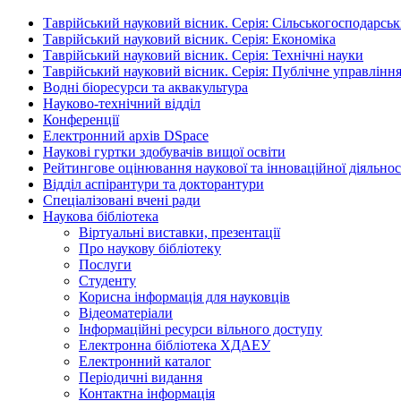
Таврійський науковий вісник. Серія: Сільськогосподарськ
Таврійський науковий вісник. Серія: Економіка
Таврійський науковий вісник. Серія: Технічні науки
Таврійський науковий вісник. Серія: Публічне управління
Водні біоресурси та аквакультура
Науково-технічний відділ
Конференції
Електронний архів DSpace
Наукові гуртки здобувачів вищої освіти
Рейтингове оцінювання наукової та інноваційної діяльнос
Відділ аспірантури та докторантури
Спеціалізовані вчені ради
Наукова бібліотека
Віртуальні виставки, презентації
Про наукову бібліотеку
Послуги
Студенту
Корисна інформація для науковців
Відеоматеріали
Інформаційні ресурси вільного доступу
Електронна бібліотека ХДАЕУ
Електронний каталог
Періодичні видання
Контактна інформація