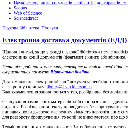
Наукове товариство студентів, аспірантів, докторантів і 
Scopus
Web of Science
Sciencedirect
Наукова бібліотека
Послуги
Електронна доставка документів (ЕДД)
Шановні читачі, якщо у фонді наукової бібліотеки немає необх
електронних копій документів (фрагмент з книги або збірника, 
Перш ніж робити замовлення, перевірте наявність необхідної 
скористатися послугою
Віртуальна довідка
.
Для замовлення електронної копії документа необхідно запов
електронну скриньку:
library@ksau.kherson.ua
Бланк-замовлення заповнюється чітко, розбірливо, без довільни
Сканування замовлених матеріалів здійснюється лише з друкова
видання. Розпізнавання тексту проводиться без коригування ел
випадках, коли джерело має велику кількість нерозпізнаних сим
для розвороту брошурування, то копії
не виконуються
, про що 
Термін виконання замовлення – від 3-х робочих днів з моменту