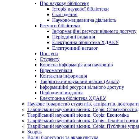
Про наукову бібліотеку
Історія наукової бібліотеки
Сьогодення
Науково-видавнича діяльність
Ресурси бібліотеки
Інформаційні ресурси вільного доступу
Періодичні видання
Електронна бібліотека ХДАЕУ
Електронний каталог
Послуги
Студенту
Корисна інформація для науковців
Відеоматеріали
Контактна інформація
Таврійський науковий вісник (Архів)
Інформаційні ресурси вільного доступу
Періодичні видання
Електронна бібліотека ХДАЕУ
Наукове товариство студентів, аспірантів, докторан
Таврійський науковий вісник. Серія: Сільськогоспо
Таврійський науковий вісник. Серія: Економіка
Таврійський науковий вісник. Серія: Технічні науки
Таврійський науковий вісник. Серія: Публічне упра
Scopus
Водні біоресурси та аквакультура