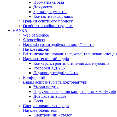
Нормативна база
Документи
Зразки документів
Контактна інформація
Графіки освітнього процесу
Особистий кабінет студента
НАУКА
Web of Science
Sciencedirect
Наукові гуртки здобувачів вищої освіти
Наукові школи
Рейтингове оцінювання наукової та інноваційної ді
Науково-технічний відділ
Конкурси, гранти, стипендії для науковців
Розробки ХДАЕУ
Науково-дослідні роботи
Конференції
Відділ аспірантури та докторантури
Умови вступу
Підсумки складання кандитадських мінімумів
Довідковий відділ
Сесія
Спеціалізовані вчені ради
Наукова бібліотека
Електронний каталог