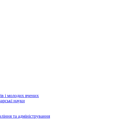
тів і молодих вчених
дарські науки
вління та адміністрування