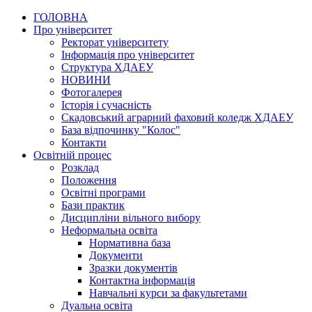
ГОЛОВНА
Про університет
Ректорат університету
Інформація про університет
Структура ХДАЕУ
НОВИНИ
Фотогалерея
Історія і сучасність
Скадовський аграрний фаховий коледж ХДАЕУ
База відпочинку "Колос"
Контакти
Освітній процес
Розклад
Положення
Освітні програми
Бази практик
Дисципліни вільного вибору
Неформальна освіта
Нормативна база
Документи
Зразки документів
Контактна інформація
Навчальні курси за факультетами
Дуальна освіта