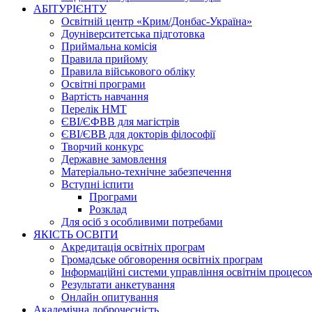
АБІТУРІЄНТУ
Освітній центр «Крим/Донбас-Україна»
Доуніверситетська підготовка
Приймальна комісія
Правила прийому
Правила військового обліку
Освітні програми
Вартість навчання
Перелік НМТ
ЄВІ/ЄФВВ для магістрів
ЄВІ/ЄВВ для докторів філософії
Творчий конкурс
Державне замовлення
Матеріально-технічне забезпечення
Вступні іспити
Програми
Розклад
Для осіб з особливими потребами
ЯКІСТЬ ОСВІТИ
Акредитація освітніх програм
Громадське обговорення освітніх програм
Інформаційні системи управління освітнім процесо
Результати анкетування
Онлайн опитування
Академічна доброчесність