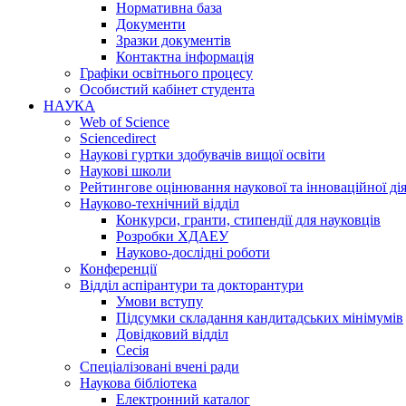
Нормативна база
Документи
Зразки документів
Контактна інформація
Графіки освітнього процесу
Особистий кабінет студента
НАУКА
Web of Science
Sciencedirect
Наукові гуртки здобувачів вищої освіти
Наукові школи
Рейтингове оцінювання наукової та інноваційної ді
Науково-технічний відділ
Конкурси, гранти, стипендії для науковців
Розробки ХДАЕУ
Науково-дослідні роботи
Конференції
Відділ аспірантури та докторантури
Умови вступу
Підсумки складання кандитадських мінімумів
Довідковий відділ
Сесія
Спеціалізовані вчені ради
Наукова бібліотека
Електронний каталог