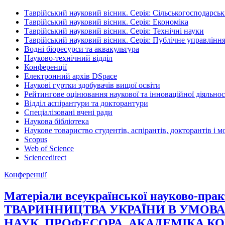
Таврійський науковий вісник. Серія: Сільськогосподарськ
Таврійський науковий вісник. Серія: Економіка
Таврійський науковий вісник. Серія: Технічні науки
Таврійський науковий вісник. Серія: Публічне управління
Водні біоресурси та аквакультура
Науково-технічний відділ
Конференції
Електронний архів DSpace
Наукові гуртки здобувачів вищої освіти
Рейтингове оцінювання наукової та інноваційної діяльнос
Відділ аспірантури та докторантури
Спеціалізовані вчені ради
Наукова бібліотека
Наукове товариство студентів, аспірантів, докторантів і 
Scopus
Web of Science
Sciencedirect
Конференції
Матеріали всеукраїнської науково
ТВАРИННИЦТВА УКРАЇНИ В УМОВА
НАУК, ПРОФЕСОРА, АКАДЕМІКА К