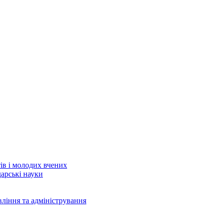
тів і молодих вчених
дарські науки
вління та адміністрування