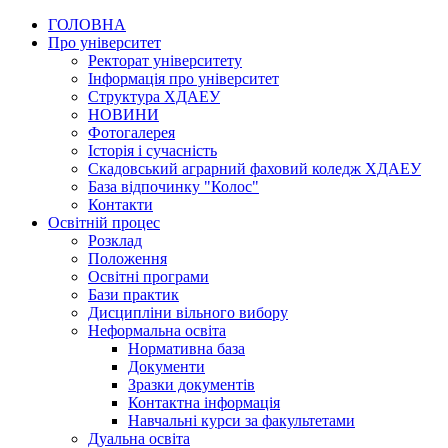
ГОЛОВНА
Про університет
Ректорат університету
Інформація про університет
Структура ХДАЕУ
НОВИНИ
Фотогалерея
Історія і сучасність
Скадовський аграрний фаховий коледж ХДАЕУ
База відпочинку "Колос"
Контакти
Освітній процес
Розклад
Положення
Освітні програми
Бази практик
Дисципліни вільного вибору
Неформальна освіта
Нормативна база
Документи
Зразки документів
Контактна інформація
Навчальні курси за факультетами
Дуальна освіта