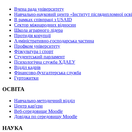
Вчена рада університету
Навчально-науковий центр «Інститут післядипломної осв
В рамках співпраці з USAID
Сектор міжнародних відносин
Школа аграрного лідера
Протидія корупції
Адміністративно-господарська частина
Профком університету
Фізкультура і спорт
Студентський парламент
Психологічна служба ХДАЕУ
Відділ кадрів
Фінансово-бухгалтерська служба
Гуртожитки
ОСВІТА
Навчально-методичний відділ
Центр кар'єри
Веб-середовище Moodle
Довідка по середовищу Moodle
НАУКА