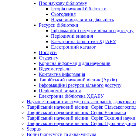
Про наукову бібліотеку
Історія наукової бібліотеки
Сьогодення
Науково-видавнича діяльність
Ресурси бібліотеки
Інформаційні ресурси вільного доступу
Періодичні видання
Електронна бібліотека ХДАЕУ
Електронний каталог
Послуги
Студенту
Корисна інформація для науковців
Відеоматеріали
Контактна інформація
Таврійський науковий вісник (Архів)
Інформаційні ресурси вільного доступу
Періодичні видання
Електронна бібліотека ХДАЕУ
Наукове товариство студентів, аспірантів, докторан
Таврійський науковий вісник. Серія: Сільськогоспо
Таврійський науковий вісник. Серія: Економіка
Таврійський науковий вісник. Серія: Технічні науки
Таврійський науковий вісник. Серія: Публічне упра
Scopus
Водні біоресурси та аквакультура