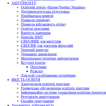
АБІТУРІЄНТУ
Освітній центр «Крим/Донбас-Україна»
Доуніверситетська підготовка
Приймальна комісія
Правила прийому
Правила військового обліку
Освітні програми
Вартість навчання
Перелік НМТ
ЄВІ/ЄФВВ для магістрів
ЄВІ/ЄВВ для докторів філософії
Творчий конкурс
Державне замовлення
Матеріально-технічне забезпечення
Вступні іспити
Програми
Розклад
Для осіб з особливими потребами
ЯКІСТЬ ОСВІТИ
Акредитація освітніх програм
Громадське обговорення освітніх програм
Інформаційні системи управління освітнім процесо
Результати анкетування
Онлайн опитування
Академічна доброчесність