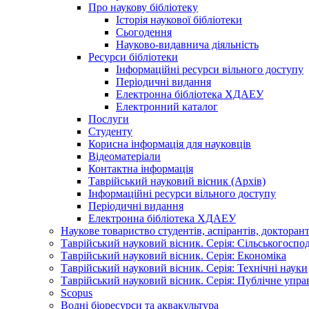
Про наукову бібліотеку
Історія наукової бібліотеки
Сьогодення
Науково-видавнича діяльність
Ресурси бібліотеки
Інформаційні ресурси вільного доступу
Періодичні видання
Електронна бібліотека ХДАЕУ
Електронний каталог
Послуги
Студенту
Корисна інформація для науковців
Відеоматеріали
Контактна інформація
Таврійський науковий вісник (Архів)
Інформаційні ресурси вільного доступу
Періодичні видання
Електронна бібліотека ХДАЕУ
Наукове товариство студентів, аспірантів, докторан
Таврійський науковий вісник. Серія: Сільськогоспо
Таврійський науковий вісник. Серія: Економіка
Таврійський науковий вісник. Серія: Технічні науки
Таврійський науковий вісник. Серія: Публічне упра
Scopus
Водні біоресурси та аквакультура