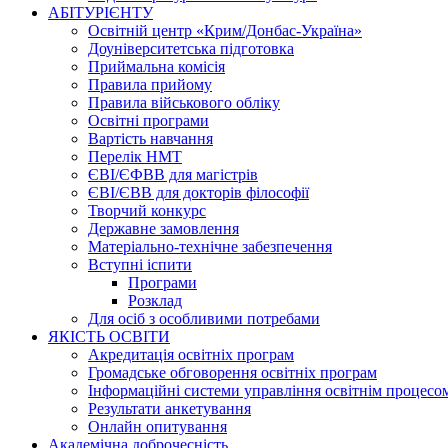
АБІТУРІЄНТУ
Освітній центр «Крим/Донбас-Україна»
Доуніверситетська підготовка
Приймальна комісія
Правила прийому
Правила військового обліку
Освітні програми
Вартість навчання
Перелік НМТ
ЄВІ/ЄФВВ для магістрів
ЄВІ/ЄВВ для докторів філософії
Творчий конкурс
Державне замовлення
Матеріально-технічне забезпечення
Вступні іспити
Програми
Розклад
Для осіб з особливими потребами
ЯКІСТЬ ОСВІТИ
Акредитація освітніх програм
Громадське обговорення освітніх програм
Інформаційні системи управління освітнім процесо
Результати анкетування
Онлайн опитування
Академічна доброчесність