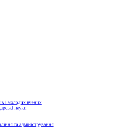
тів і молодих вчених
дарські науки
вління та адміністрування