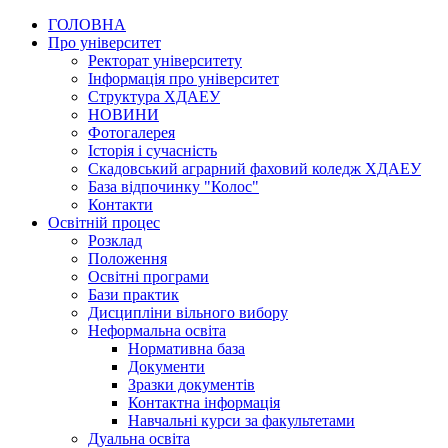
ГОЛОВНА
Про університет
Ректорат університету
Інформація про університет
Структура ХДАЕУ
НОВИНИ
Фотогалерея
Історія і сучасність
Скадовський аграрний фаховий коледж ХДАЕУ
База відпочинку "Колос"
Контакти
Освітній процес
Розклад
Положення
Освітні програми
Бази практик
Дисципліни вільного вибору
Неформальна освіта
Нормативна база
Документи
Зразки документів
Контактна інформація
Навчальні курси за факультетами
Дуальна освіта