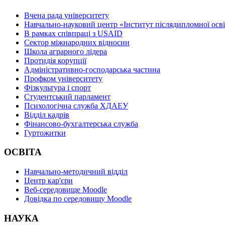
Вчена рада університету
Навчально-науковий центр «Інститут післядипломної осв
В рамках співпраці з USAID
Сектор міжнародних відносин
Школа аграрного лідера
Протидія корупції
Адміністративно-господарська частина
Профком університету
Фізкультура і спорт
Студентський парламент
Психологічна служба ХДАЕУ
Відділ кадрів
Фінансово-бухгалтерська служба
Гуртожитки
ОСВІТА
Навчально-методичний відділ
Центр кар'єри
Веб-середовище Moodle
Довідка по середовищу Moodle
НАУКА