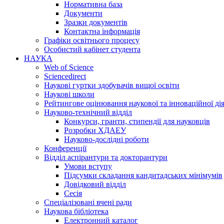
Нормативна база
Документи
Зразки документів
Контактна інформація
Графіки освітнього процесу
Особистий кабінет студента
НАУКА
Web of Science
Sciencedirect
Наукові гуртки здобувачів вищої освіти
Наукові школи
Рейтингове оцінювання наукової та інноваційної ді
Науково-технічний відділ
Конкурси, гранти, стипендії для науковців
Розробки ХДАЕУ
Науково-дослідні роботи
Конференції
Відділ аспірантури та докторантури
Умови вступу
Підсумки складання кандитадських мінімумів
Довідковий відділ
Сесія
Спеціалізовані вчені ради
Наукова бібліотека
Електронний каталог