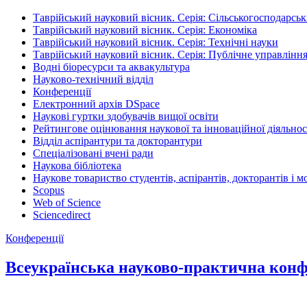
Таврійський науковий вісник. Серія: Сільськогосподарськ
Таврійський науковий вісник. Серія: Економіка
Таврійський науковий вісник. Серія: Технічні науки
Таврійський науковий вісник. Серія: Публічне управління
Водні біоресурси та аквакультура
Науково-технічний відділ
Конференції
Електронний архів DSpace
Наукові гуртки здобувачів вищої освіти
Рейтингове оцінювання наукової та інноваційної діяльнос
Відділ аспірантури та докторантури
Спеціалізовані вчені ради
Наукова бібліотека
Наукове товариство студентів, аспірантів, докторантів і 
Scopus
Web of Science
Sciencedirect
Конференції
Всеукраїнська науково-практична конфер