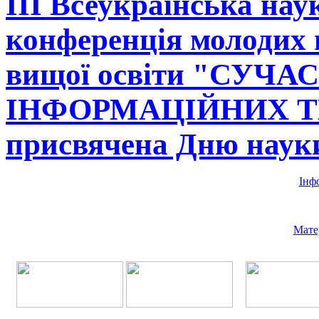
ІІІ Всеукраїнська нау
конференція молодих 
вищої освіти "СУЧ
ІНФОРМАЦІЙНИХ Т
присвячена Дню наук
Інф
Мате