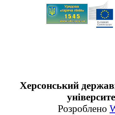
Херсонський держав
університе
Розроблено
W