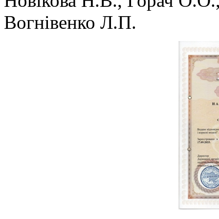
Новікова Н.В., Горач О.О.
Вогнівенко Л.П.