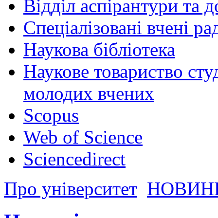
Відділ аспірантури та 
Спеціалізовані вчені ра
Наукова бібліотека
Наукове товариство студ
молодих вчених
Scopus
Web of Science
Sciencedirect
Про університет
НОВИН