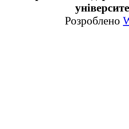
університе
Розроблено
W