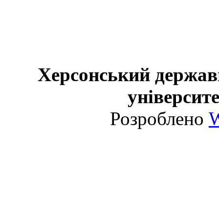
Херсонський держав
університе
Розроблено
W