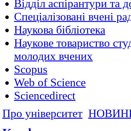
Відділ аспірантури та 
Спеціалізовані вчені ра
Наукова бібліотека
Наукове товариство студ
молодих вчених
Scopus
Web of Science
Sciencedirect
Про університет
НОВИН