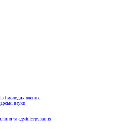
тів і молодих вчених
дарські науки
вління та адміністрування