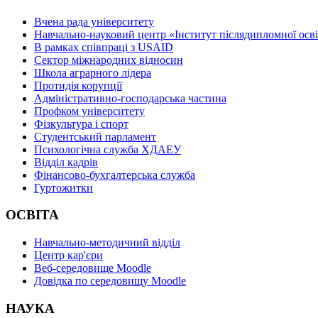
Вчена рада університету
Навчально-науковий центр «Інститут післядипломної осв
В рамках співпраці з USAID
Сектор міжнародних відносин
Школа аграрного лідера
Протидія корупції
Адміністративно-господарська частина
Профком університету
Фізкультура і спорт
Студентський парламент
Психологічна служба ХДАЕУ
Відділ кадрів
Фінансово-бухгалтерська служба
Гуртожитки
ОСВІТА
Навчально-методичний відділ
Центр кар'єри
Веб-середовище Moodle
Довідка по середовищу Moodle
НАУКА