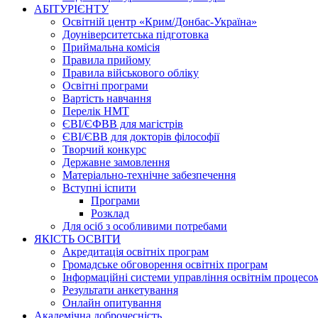
АБІТУРІЄНТУ
Освітній центр «Крим/Донбас-Україна»
Доуніверситетська підготовка
Приймальна комісія
Правила прийому
Правила військового обліку
Освітні програми
Вартість навчання
Перелік НМТ
ЄВІ/ЄФВВ для магістрів
ЄВІ/ЄВВ для докторів філософії
Творчий конкурс
Державне замовлення
Матеріально-технічне забезпечення
Вступні іспити
Програми
Розклад
Для осіб з особливими потребами
ЯКІСТЬ ОСВІТИ
Акредитація освітніх програм
Громадське обговорення освітніх програм
Інформаційні системи управління освітнім процесо
Результати анкетування
Онлайн опитування
Академічна доброчесність