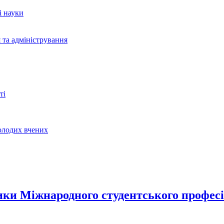
і науки
 та адміністрування
ті
молодих вчених
ики Міжнародного студентського професі