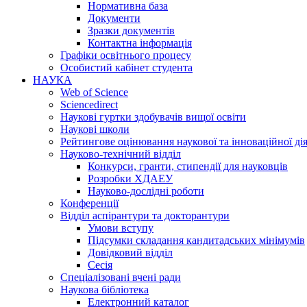
Нормативна база
Документи
Зразки документів
Контактна інформація
Графіки освітнього процесу
Особистий кабінет студента
НАУКА
Web of Science
Sciencedirect
Наукові гуртки здобувачів вищої освіти
Наукові школи
Рейтингове оцінювання наукової та інноваційної ді
Науково-технічний відділ
Конкурси, гранти, стипендії для науковців
Розробки ХДАЕУ
Науково-дослідні роботи
Конференції
Відділ аспірантури та докторантури
Умови вступу
Підсумки складання кандитадських мінімумів
Довідковий відділ
Сесія
Спеціалізовані вчені ради
Наукова бібліотека
Електронний каталог