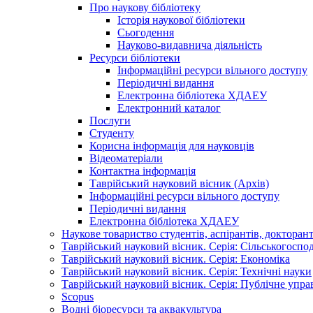
Про наукову бібліотеку
Історія наукової бібліотеки
Сьогодення
Науково-видавнича діяльність
Ресурси бібліотеки
Інформаційні ресурси вільного доступу
Періодичні видання
Електронна бібліотека ХДАЕУ
Електронний каталог
Послуги
Студенту
Корисна інформація для науковців
Відеоматеріали
Контактна інформація
Таврійський науковий вісник (Архів)
Інформаційні ресурси вільного доступу
Періодичні видання
Електронна бібліотека ХДАЕУ
Наукове товариство студентів, аспірантів, докторан
Таврійський науковий вісник. Серія: Сільськогоспо
Таврійський науковий вісник. Серія: Економіка
Таврійський науковий вісник. Серія: Технічні науки
Таврійський науковий вісник. Серія: Публічне упра
Scopus
Водні біоресурси та аквакультура