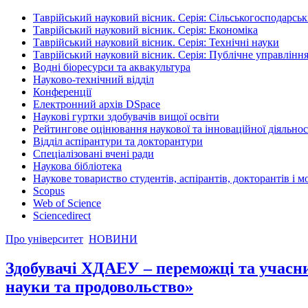
Таврійський науковий вісник. Серія: Сільськогосподарськ
Таврійський науковий вісник. Серія: Економіка
Таврійський науковий вісник. Серія: Технічні науки
Таврійський науковий вісник. Серія: Публічне управління
Водні біоресурси та аквакультура
Науково-технічний відділ
Конференції
Електронний архів DSpace
Наукові гуртки здобувачів вищої освіти
Рейтингове оцінювання наукової та інноваційної діяльнос
Відділ аспірантури та докторантури
Спеціалізовані вчені ради
Наукова бібліотека
Наукове товариство студентів, аспірантів, докторантів і 
Scopus
Web of Science
Sciencedirect
Про університет
НОВИНИ
Здобувачі ХДАЕУ – переможці та учасн
науки та продовольство»