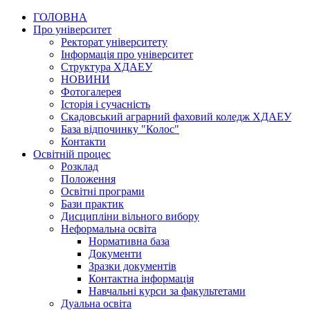
ГОЛОВНА
Про університет
Ректорат університету
Інформація про університет
Структура ХДАЕУ
НОВИНИ
Фотогалерея
Історія і сучасність
Скадовський аграрний фаховий коледж ХДАЕУ
База відпочинку "Колос"
Контакти
Освітній процес
Розклад
Положення
Освітні програми
Бази практик
Дисципліни вільного вибору
Неформальна освіта
Нормативна база
Документи
Зразки документів
Контактна інформація
Навчальні курси за факультетами
Дуальна освіта