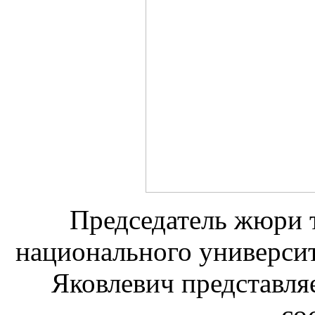
Председатель жюри 
национального универ
Яковлевич представля
со