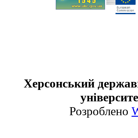
Херсонський держав
університе
Розроблено
W