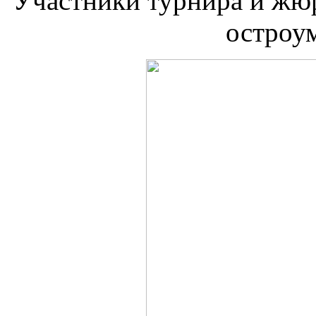
Участники турнира и жю
остроу