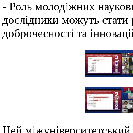
- Роль молодіжних науков
дослідники можуть стати
доброчесності та інноваці
Цей міжуніверситетський 