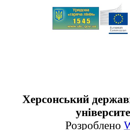
Херсонський держав
університе
Розроблено
W