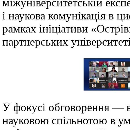
міжуніверситетській експ
і наукова комунікація в ц
рамках ініціативи «Острів
партнерських університетів
У фокусі обговорення — в
науковою спільнотою в ум