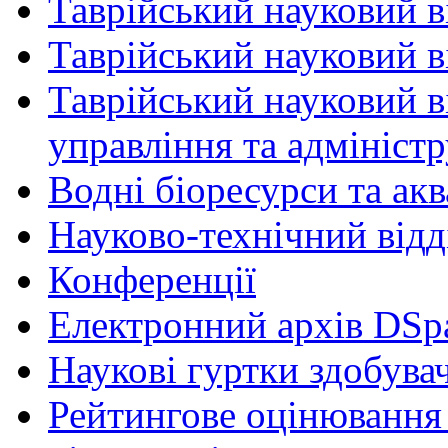
Таврійський науковий в
Таврійський науковий ві
Таврійський науковий в
управління та адмініст
Водні біоресурси та ак
Науково-технічний відд
Конференції
Електронний архів DSp
Наукові гуртки здобувач
Рейтингове оцінювання 