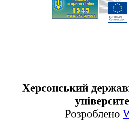
Херсонський держав
університе
Розроблено
W