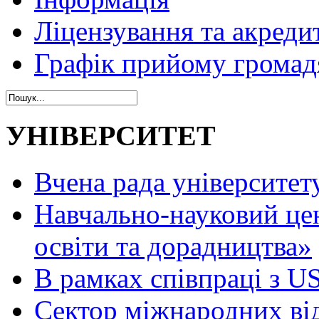
Ліцензування та акреди
Графік прийому громад
УНІВЕРСИТЕТ
Вчена рада університет
Навчально-науковий це
освіти та дорадництва»
В рамках співпраці з 
Сектор міжнародних ві