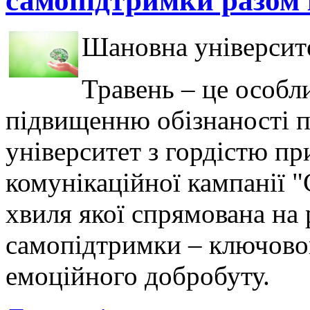
самопідтримки разом 
Шановна університе
Травень – це особл
підвищенню обізнаності п
університет з гордістю пр
комунікаційної кампанії "
хвиля якої спрямована на
самопідтримки – ключово
емоційного добробуту.