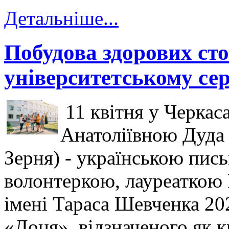
Детальніше...
Побудова здорових сто
університетському се
11 квітня у Черкаса
Анатоліївною Дуда 
Зерня) - українською пис
волонтеркою, лауреаткою 
імені Тараса Шевченка 20
«Доця», відзначеного як 