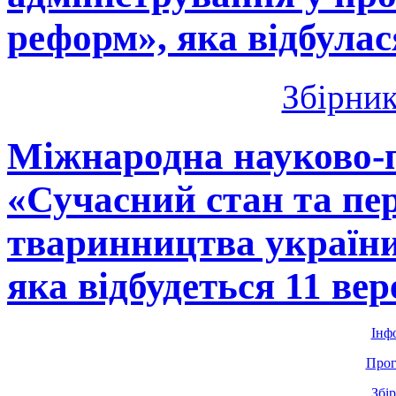
реформ», яка відбулас
Збірник
Міжнародна науково-
«Сучасний стан та пе
тваринництва україни 
яка відбудеться 11 ве
Інф
Прог
Збі