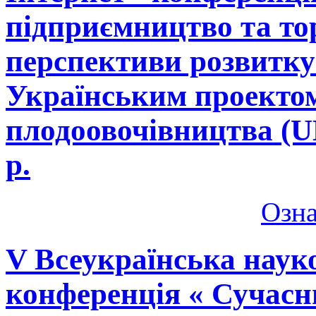
підприємництво та тор
перспективи розвитку»
Українським проектом
плодоовочівництва (U
р.
Озн
V Всеукраїнська наук
конференція « Сучас