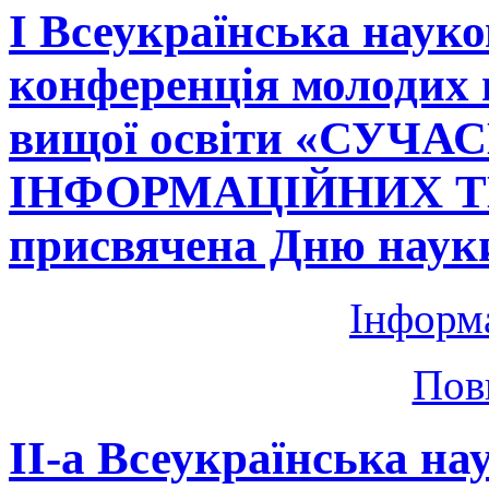
І Всеукраїнська науко
конференція молодих 
вищої освіти «СУЧА
ІНФОРМАЦІЙНИХ Т
присвячена Дню науки
Інформ
Пов
IІ-а Всеукраїнська н