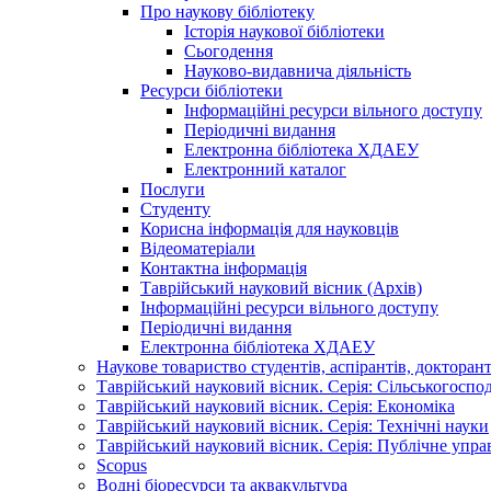
Про наукову бібліотеку
Історія наукової бібліотеки
Сьогодення
Науково-видавнича діяльність
Ресурси бібліотеки
Інформаційні ресурси вільного доступу
Періодичні видання
Електронна бібліотека ХДАЕУ
Електронний каталог
Послуги
Студенту
Корисна інформація для науковців
Відеоматеріали
Контактна інформація
Таврійський науковий вісник (Архів)
Інформаційні ресурси вільного доступу
Періодичні видання
Електронна бібліотека ХДАЕУ
Наукове товариство студентів, аспірантів, докторан
Таврійський науковий вісник. Серія: Сільськогоспо
Таврійський науковий вісник. Серія: Економіка
Таврійський науковий вісник. Серія: Технічні науки
Таврійський науковий вісник. Серія: Публічне упра
Scopus
Водні біоресурси та аквакультура