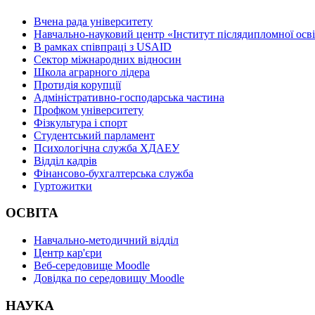
Вчена рада університету
Навчально-науковий центр «Інститут післядипломної осв
В рамках співпраці з USAID
Сектор міжнародних відносин
Школа аграрного лідера
Протидія корупції
Адміністративно-господарська частина
Профком університету
Фізкультура і спорт
Студентський парламент
Психологічна служба ХДАЕУ
Відділ кадрів
Фінансово-бухгалтерська служба
Гуртожитки
ОСВІТА
Навчально-методичний відділ
Центр кар'єри
Веб-середовище Moodle
Довідка по середовищу Moodle
НАУКА