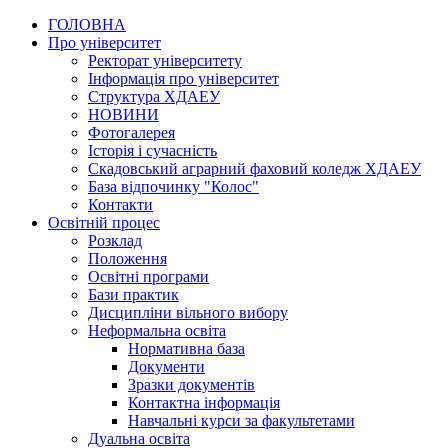
ГОЛОВНА
Про університет
Ректорат університету
Інформація про університет
Структура ХДАЕУ
НОВИНИ
Фотогалерея
Історія і сучасність
Скадовський аграрний фаховий коледж ХДАЕУ
База відпочинку "Колос"
Контакти
Освітній процес
Розклад
Положення
Освітні програми
Бази практик
Дисципліни вільного вибору
Неформальна освіта
Нормативна база
Документи
Зразки документів
Контактна інформація
Навчальні курси за факультетами
Дуальна освіта