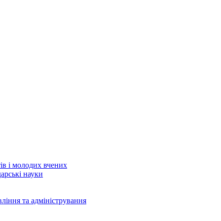
тів і молодих вчених
дарські науки
вління та адміністрування