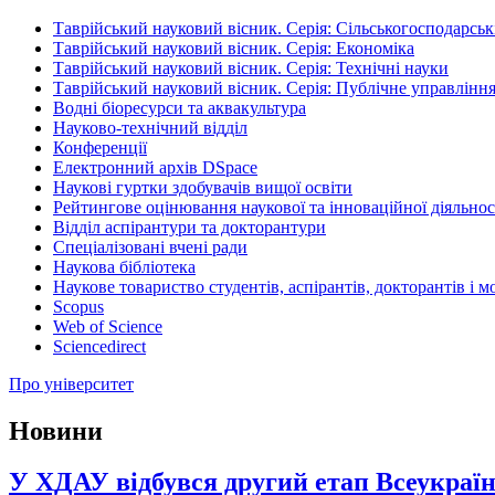
Таврійський науковий вісник. Серія: Сільськогосподарськ
Таврійський науковий вісник. Серія: Економіка
Таврійський науковий вісник. Серія: Технічні науки
Таврійський науковий вісник. Серія: Публічне управління
Водні біоресурси та аквакультура
Науково-технічний відділ
Конференції
Електронний архів DSpace
Наукові гуртки здобувачів вищої освіти
Рейтингове оцінювання наукової та інноваційної діяльнос
Відділ аспірантури та докторантури
Спеціалізовані вчені ради
Наукова бібліотека
Наукове товариство студентів, аспірантів, докторантів і 
Scopus
Web of Science
Sciencedirect
Про університет
Новини
У ХДАУ відбувся другий етап Всеукраїнс