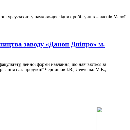
онкурсу-захисту науково-дослідних робіт учнів – членів Малої
ництва заводу «Данон Дніпро» м.
 факультету, денної форми навчання, що навчаються за
ігання с.-г. продукції Чернишов І.В., Левченко М.В.,