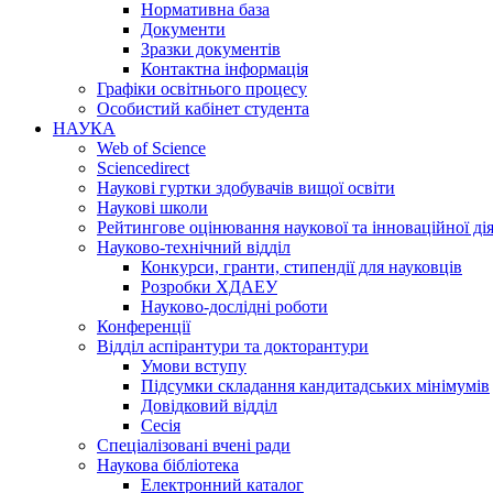
Нормативна база
Документи
Зразки документів
Контактна інформація
Графіки освітнього процесу
Особистий кабінет студента
НАУКА
Web of Science
Sciencedirect
Наукові гуртки здобувачів вищої освіти
Наукові школи
Рейтингове оцінювання наукової та інноваційної ді
Науково-технічний відділ
Конкурси, гранти, стипендії для науковців
Розробки ХДАЕУ
Науково-дослідні роботи
Конференції
Відділ аспірантури та докторантури
Умови вступу
Підсумки складання кандитадських мінімумів
Довідковий відділ
Сесія
Спеціалізовані вчені ради
Наукова бібліотека
Електронний каталог