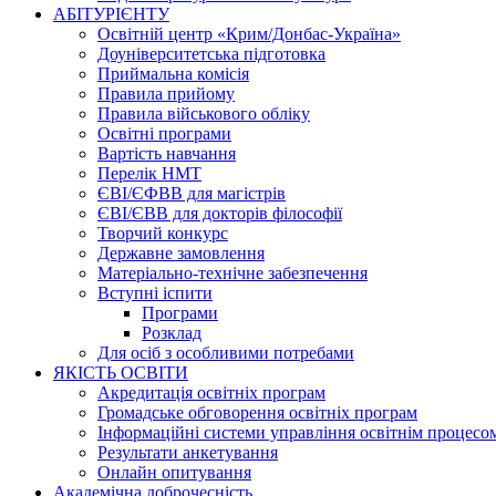
АБІТУРІЄНТУ
Освітній центр «Крим/Донбас-Україна»
Доуніверситетська підготовка
Приймальна комісія
Правила прийому
Правила військового обліку
Освітні програми
Вартість навчання
Перелік НМТ
ЄВІ/ЄФВВ для магістрів
ЄВІ/ЄВВ для докторів філософії
Творчий конкурс
Державне замовлення
Матеріально-технічне забезпечення
Вступні іспити
Програми
Розклад
Для осіб з особливими потребами
ЯКІСТЬ ОСВІТИ
Акредитація освітніх програм
Громадське обговорення освітніх програм
Інформаційні системи управління освітнім процесо
Результати анкетування
Онлайн опитування
Академічна доброчесність