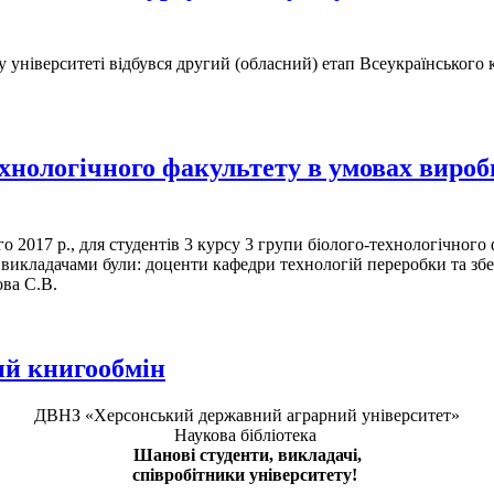
університеті відбувся другий (обласний) етап Всеукраїнського к
ехнологічного факультету в умовах вироб
го 2017 р., для студентів 3 курсу 3 групи біолого-технологічного
викладачами були: доценти кафедри технологій переробки та збер
ова С.В.
ий книгообмін
ДВНЗ «Херсонський державний аграрний університет»
Наукова бібліотека
Шанові студенти, викладачі,
співробітники університету!