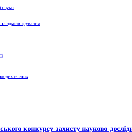
і науки
 та адміністрування
ті
молодих вчених
ького конкурсу-захисту науково-дослідни