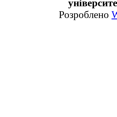
університе
Розроблено
W