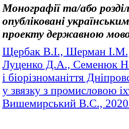
Монографії та/або розді
опубліковані українськ
проекту державною мов
Щербак В.І., Шерман І.М.
Луценко Д.А., Семенюк Н.
і біорізноманіття Дніпров
у звязку з промисловою і
Вишемирський В.С., 2020.