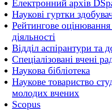
Електронний архів DSp
Наукові гуртки здобувач
Рейтингове оцінювання 
діяльності
Відділ аспірантури та 
Спеціалізовані вчені ра
Наукова бібліотека
Наукове товариство студ
молодих вчених
Scopus