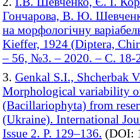
2.
І.В. Шевченко, Є. І. Ко
Гончарова, В. Ю. Шевченк
на морфологічну варіабельн
Kieffer, 1924 (Diptera, Ch
– 56, №3. – 2020. – С. 18-
3.
Genkal S.I., Shcherbak V
Morphological variability 
(Bacillariophyta) from rese
(Ukraine). International Jou
Issue 2. P. 129–136.
(DOI: 1