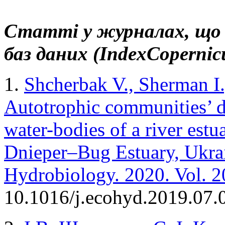
Статті у журналах, що 
баз даних (
Index
Copernic
1.
Shcherbak V., Sherman I.
Autotrophic communities’ div
water-bodies of a river est
Dnieper–Bug Estuary, Ukra
Hydrobiology. 2020. Vol. 2
10.1016/j.ecohyd.2019.07.