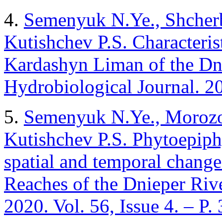
4.
Semenyuk N.Ye., Shcherb
Kutishchev P.S. Characterist
Kardashyn Liman of the Dn
Hydrobiological Journal. 20
5.
Semenyuk N.Ye., Morozo
Kutishchev P.S. Phytoepiphy
spatial and temporal change
Reaches of the Dnieper Rive
2020. Vol. 56, Issue 4. – P.