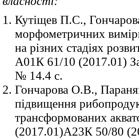
власності:
Кутіщев П.С., Гончаров
морфометричних вимірю
на різних стадіях розв
А01К 61/10 (2017.01) З
№ 14.4 с.
Гончарова О.В., Параня
підвищення рибопродук
трансформованих аква
(2017.01)А23К 50/80 (2