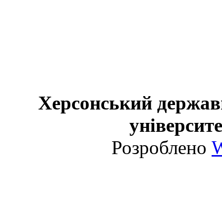
Херсонський держав
університе
Розроблено
W