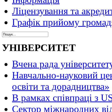
Ліцензування та акреди
Графік прийому громад
УНІВЕРСИТЕТ
Вчена рада університет
Навчально-науковий це
освіти та дорадництва»
В рамках співпраці з 
Сектор міжнародних ві